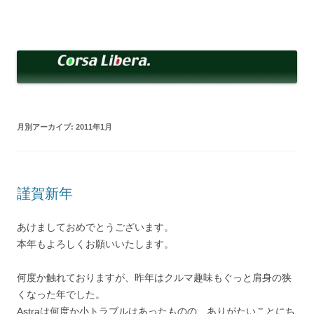
コ
ン
Corsa Libera.
テ
corsalibera.live-on.net
ン
ツ
へ
ス
キ
ッ
プ
月別アーカイブ:
2011年1月
謹賀新年
あけましておめでとうございます。
本年もよろしくお願いいたします。
何度か触れておりますが、昨年はクルマ趣味もぐっと肩身の狭
くなった年でした。
Astraは何度か小トラブルはあったものの、ありがたいことにち