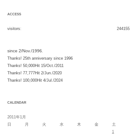
ACCESS
visitors:
244155
since 2/Nov./1996.
Thanks! 25th anniversary since 1996
Thanks! 50,000Hit 15/Oct./2011
Thanks! 77,777Hit 2/Jun./2020
Thanks! 100,000Hit 4/Jul./2024
CALENDAR
2011年1月
日
月
火
水
木
金
土
1