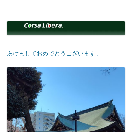
コ
ン
Corsa Libera.
テ
corsalibera.live-on.net
ン
ツ
へ
ス
キ
ッ
プ
あけましておめでとうございます。