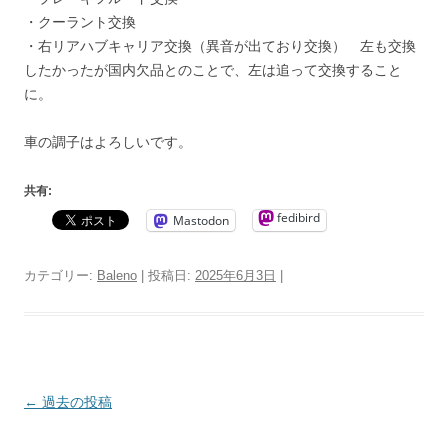
・クーラント交換
・右リアハブキャリア交換（異音が出ており交換） 左も交換
したかったが国内欠品とのことで、左は追って交換すること
に。
車の調子はよろしいです。
共有:
fedibird
Mastodon
カテゴリー:
Baleno
| 投稿日:
2025年6月3日
|
投
←
過去の投稿
稿