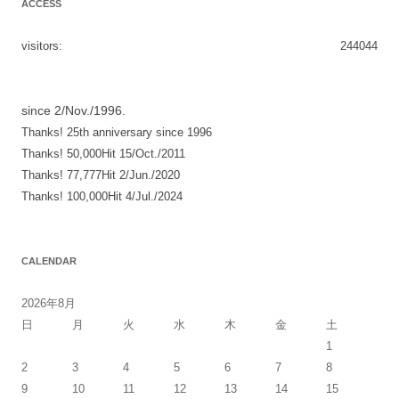
ACCESS
ナ
ビ
visitors:
244044
ゲ
ー
シ
since 2/Nov./1996.
Thanks! 25th anniversary since 1996
ョ
Thanks! 50,000Hit 15/Oct./2011
ン
Thanks! 77,777Hit 2/Jun./2020
Thanks! 100,000Hit 4/Jul./2024
CALENDAR
2026年8月
日
月
火
水
木
金
土
1
2
3
4
5
6
7
8
9
10
11
12
13
14
15