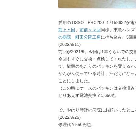
愛用のTISSOT PRC200T17158
前々々回
、
前前々々回
同様、東急ハンズ
の病院 町田分院工房
に持ち込み、5回
(2022/9/11)
前回が2021/9。今回は1年くらいでの
今回もすぐに交換・点検してくれたし、
で、龍頭のあたりのパッキンを変えるか
がんがん使っている時計、汗だくになっ
ことにしました。
（この時にケースのパッキンは交換済み
とりあえず電池交換￥1,650也
で、やはり時計の病院にお願いしたとこ
(2022/9/25)
修理代￥550円也。