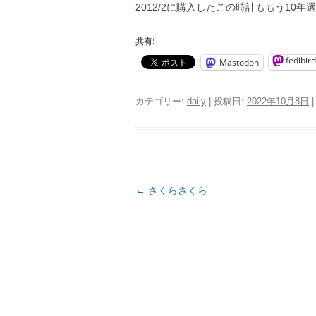
2012/2に購入したこの時計ももう1
共有:
fedibird
Mastodon
カテゴリー:
daily
| 投稿日:
2022年10月8日
|
投
←
さくらさくら
稿
ナ
ビ
ゲ
ー
シ