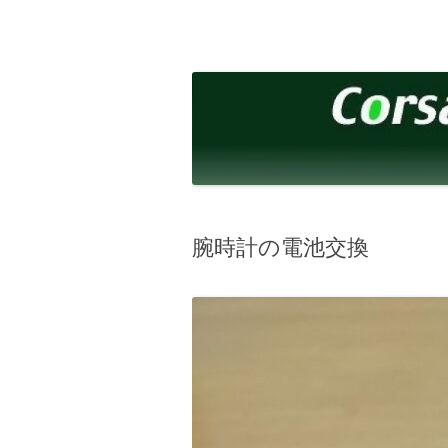
コ
ン
テ
corsalibera.live-on.net
Corsa Libera.
ン
ツ
へ
ス
キ
ッ
プ
腕時計の電池交換