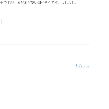
0年選手ですが、まだまだ使い倒せそうです。よしよし。
もみじ
→