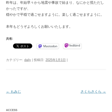
昨年は、年始早々から地震や事故で始まり、なにかと慌ただし
かったですが、
穏やかで平穏で過ごせますように。楽しく過ごせますように。
本年もどうぞよろしくお願いいたします。
共有:
fedibird
Mastodon
カテゴリー:
daily
| 投稿日:
2025年1月1日
|
投
←
もみじ
さくらさくら
→
稿
ナ
ACCESS