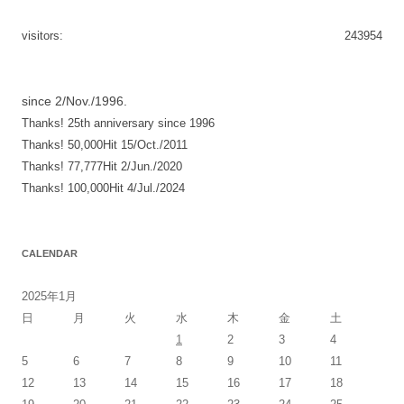
ビ
ゲ
visitors:
243954
ー
シ
since 2/Nov./1996.
ョ
Thanks! 25th anniversary since 1996
ン
Thanks! 50,000Hit 15/Oct./2011
Thanks! 77,777Hit 2/Jun./2020
Thanks! 100,000Hit 4/Jul./2024
CALENDAR
2025年1月
日
月
火
水
木
金
土
1
2
3
4
5
6
7
8
9
10
11
12
13
14
15
16
17
18