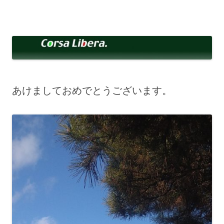
コ
ン
Corsa Libera.
テ
corsalibera.live-on.net
ン
ツ
へ
ス
キ
ッ
プ
あけましておめでとうございます。