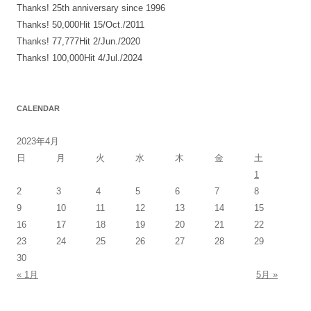
Thanks! 25th anniversary since 1996
Thanks! 50,000Hit 15/Oct./2011
Thanks! 77,777Hit 2/Jun./2020
Thanks! 100,000Hit 4/Jul./2024
CALENDAR
2023年4月
日
月
火
水
木
金
土
1
2
3
4
5
6
7
8
9
10
11
12
13
14
15
16
17
18
19
20
21
22
23
24
25
26
27
28
29
30
« 1月
5月 »