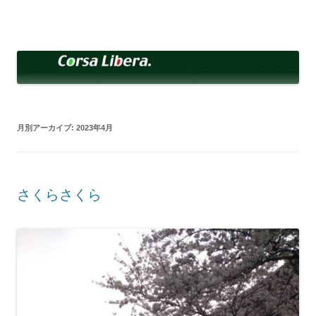
コ
ン
Corsa Libera.
テ
corsalibera.live-on.net
ン
ツ
へ
ス
キ
ッ
プ
月別アーカイブ:
2023年4月
さくらさくら