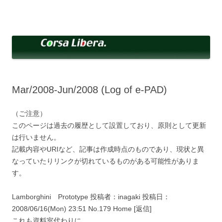
コ
ン
Corsa Libera.
テ
corsalibera.live-on.net
ン
ツ
へ
ス
キ
ッ
プ
Mar/2008-Jun/2008 (Log of e-PAD)
（ご注意）
このページは過去の履歴として設置しており、原則として更新
は行いません。
記載内容やURIなど、記事は作成時点のものであり、現状と異
なっていたりリンクが切れているものがある可能性がありま
す。
Lamborghini Prototype 投稿者：inagaki 投稿日：
2008/06/16(Mon) 23:51 No.179 Home [返信]
これも資料室代わりに。