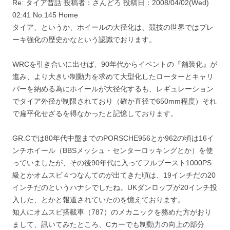
Re: タイア昔話 投稿者：さんどろ 投稿日：2008/04/02(Wed)
02:41 No.145 Home
タイア、というか、ホイールの大径化は、競技の世界ではブレ
ーキ強化の歴史かなという認識でおります。
WRCを引き合いに出せば、90年代からイベントの『舗装化』が
進み、より大きい制動力を求めて大型化したローターとキャリ
パーを納める為にホイールが大径化するも、レギュレーション
でタイア外径が制限されており（確か直径で650mm程度）それ
で扁平化せざるを得なかったと記憶しております。
GR.Cでは80年代中盤までのPORSCHE956とか962の頃は16イ
ンチホイール（BBSメッシュ・センターロッキングとか）を使
っていましたが、その後90年代に入ってフルブースト1000PS
級とかオムスビ４つなんてのが出てきた頃は、19インチだの20
インチだのというハナシでしたね。UKダンロップが20インチ投
入した、とかと報道されていたのを憶えております。
知人にオムスビ搭載車（787）のメカニックを務めた方がおり
まして、訊いてみたところ、Cカーでも制動力の向上の部分