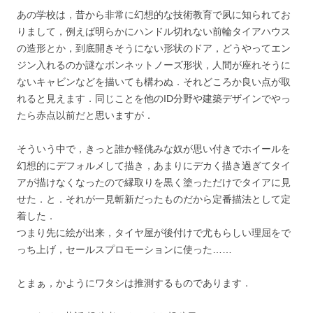
あの学校は，昔から非常に幻想的な技術教育で夙に知られてお
りまして，例えば明らかにハンドル切れない前輪タイアハウス
の造形とか，到底開きそうにない形状のドア，どうやってエン
ジン入れるのか謎なボンネットノーズ形状，人間が座れそうに
ないキャビンなどを描いても構わぬ．それどころか良い点が取
れると見えます．同じことを他のID分野や建築デザインでやっ
たら赤点以前だと思いますが．
そういう中で，きっと誰か軽佻みな奴が思い付きでホイールを
幻想的にデフォルメして描き，あまりにデカく描き過ぎてタイ
アが描けなくなったので縁取りを黒く塗っただけでタイアに見
せた．と．それが一見斬新だったものだから定番描法として定
着した．
つまり先に絵が出来，タイヤ屋が後付けで尤もらしい理屈をで
っち上げ，セールスプロモーションに使った……
とまぁ，かようにワタシは推測するものであります．