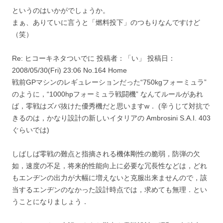
というのはいかがでしょうか。
まぁ、ありていに言うと「燃料投下」のつもりなんですけど
（笑）
Re: ヒコーキネタついでに 投稿者：「い」 投稿日：
2008/05/30(Fri) 23:06 No.164 Home
戦前GPマシンのレギュレーションだった“750kgフォーミュラ”
のように，“1000hpフォーミュラ戦闘機” なんてルールがあれ
ば，零戦はズバ抜けた優秀機だと思いますw． (辛うじて対抗で
きるのは，かなり設計の新しいイタリアの Ambrosini S.A.I. 403
ぐらいでは)
しばしば零戦の難点と指摘される機体剛性の脆弱，防弾の欠
如，速度の不足，将来的性能向上に必要な冗長性などは，どれ
もエンヂンの出力が大幅に増えないと克服出来ませんので，該
当するエンヂンのなかった設計時点では，求めても無理．とい
うことになりましょう．