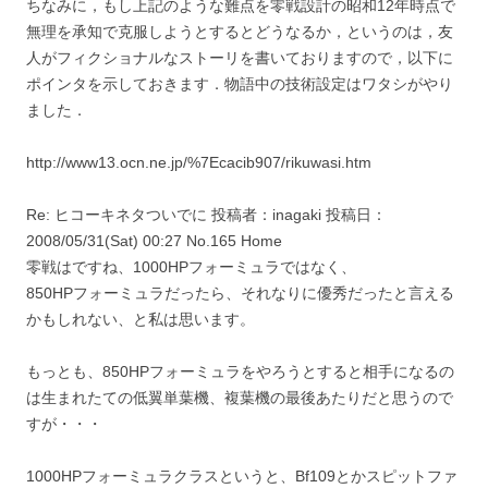
ちなみに，もし上記のような難点を零戦設計の昭和12年時点で
無理を承知で克服しようとするとどうなるか，というのは，友
人がフィクショナルなストーリを書いておりますので，以下に
ポインタを示しておきます．物語中の技術設定はワタシがやり
ました．
http://www13.ocn.ne.jp/%7Ecacib907/rikuwasi.htm
Re: ヒコーキネタついでに 投稿者：inagaki 投稿日：
2008/05/31(Sat) 00:27 No.165 Home
零戦はですね、1000HPフォーミュラではなく、
850HPフォーミュラだったら、それなりに優秀だったと言える
かもしれない、と私は思います。
もっとも、850HPフォーミュラをやろうとすると相手になるの
は生まれたての低翼単葉機、複葉機の最後あたりだと思うので
すが・・・
1000HPフォーミュラクラスというと、Bf109とかスピットファ