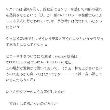
> グアムは湿気が高く、始動前にセンサーを熱して内部の湿気
を蒸発させるという「技」が一部のパイロットや整備士らによ
って非公式に行なわれていたが、事故時には使われていなかっ
たという
やっぱ CCV機でも，そういう奥義と言うかコツというかワザっ
てあるもんなんですなぁ w
ヒコーキネタついでに 投稿者：inagaki 投稿日：
2008/05/30(Fri) 21:42 No.163 Home [返信]
この場所が適切かは置いておいて、（まぁ、持ち主が言いとい
うのであるから良いではないですか・・・って誰に言い訳して
いるんだろう＞私）
いささかタブーのような気がしますが、
「零戦」は名機だったのだろうか