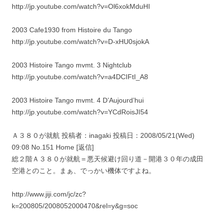
http://jp.youtube.com/watch?v=Ol6xokMduHI
2003 Cafe1930 from Histoire du Tango
http://jp.youtube.com/watch?v=D-xHU0sjokA
2003 Histoire Tango mvmt. 3 Nightclub
http://jp.youtube.com/watch?v=a4DCIFtI_A8
2003 Histoire Tango mvmt. 4 D’Aujourd’hui
http://jp.youtube.com/watch?v=YCdRoisJI54
Ａ３８０が就航 投稿者：inagaki 投稿日：2008/05/21(Wed)
09:08 No.151 Home [返信]
総２階Ａ３８０が就航＝悪天候避け回り道－開港３０年の成田
空港とのこと。まぁ、でっかい機体ですよね。
http://www.jiji.com/jc/zc?
k=200805/2008052000470&rel=y&g=soc