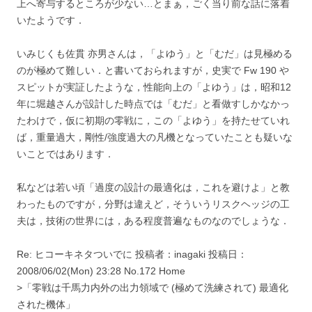
上へ寄与するところが少ない…とまぁ，ごく当り前な話に落着
いたようです．
いみじくも佐貫 亦男さんは，「よゆう」と「むだ」は見極める
のが極めて難しい．と書いておられますが，史実で Fw 190 や
スピットが実証したような，性能向上の「よゆう」は，昭和12
年に堀越さんが設計した時点では「むだ」と看做すしかなかっ
たわけで，仮に初期の零戦に，この「よゆう」を持たせていれ
ば，重量過大，剛性/強度過大の凡機となっていたことも疑いな
いことではあります．
私などは若い頃「過度の設計の最適化は，これを避けよ」と教
わったものですが，分野は違えど，そういうリスクヘッジの工
夫は，技術の世界には，ある程度普遍なものなのでしょうな．
Re: ヒコーキネタついでに 投稿者：inagaki 投稿日：
2008/06/02(Mon) 23:28 No.172 Home
>「零戦は千馬力内外の出力領域で (極めて洗練されて) 最適化
された機体」