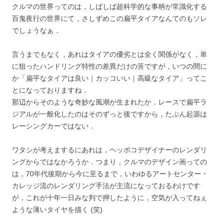
クルマの世界ってのは，しばしば超科学的な事柄が常識化する
百鬼夜行の世界にて，さしずめこの扁平タイアなんてのもソレ
でしょうなぁ．
言うまでもなく，あれはタイアの優劣とは全く関係がなく，単
に狙ったハンドリング特性の差異だけの筈ですが，いつの間に
か「扁平なタイアは良い｜カッコいい｜高級なタイア」ってこ
とになっておりますね．
那辺からそのような奇妙な風潮が生まれたか．レースで扁平ラ
ジアルが一般化したのはそのずっと後ですから，たぶん起源は
レーシングカーではない．
ワタシが考えまするにあれは，ヘッポコデザイナーのレンダリ
ングからではなかろうか．つまり，クルマのデザイン画っての
は，70年代後期から今に至るまで，いわゆるアートセンター・
カレッジ流のレンダリング手法が主流になっておるわけです
が，これが十年一日みな判で押したように，空気が入ってねぇ
ような薄いタイヤを描く (笑)