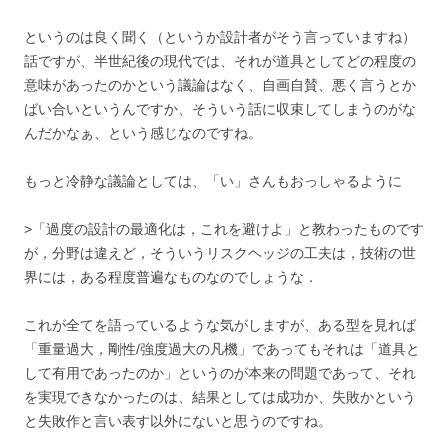
というのは良く聞く（というか設計者がそう言っていますね）
話ですが、半世紀後の現代では、それが道具としてどの程度の
意味があったのかという議論はなく、自画自賛、悪く言うとか
ばい合いというんですか、そういう話に収束してしまうのがな
んだかなぁ、という感じなのですね。
もっと冷静な議論としては、「い」さんもおっしゃるように
>「過度の設計の最適化は，これを避けよ」と教わったものです
が，分野は違えど，そういうリスクヘッジの工夫は，技術の世
界には，ある程度普遍なものなのでしょうな．
これが全てを語っているような気がしますが、ある型を見れば
「重量過大，剛性/強度過大の凡機」であってもそれは「道具と
して有用であったのか」というのが本来の問題であって、それ
を実現できなかったのは、結果としては成功か、失敗かという
と失敗作と言い表す以外にないと思うのですね。