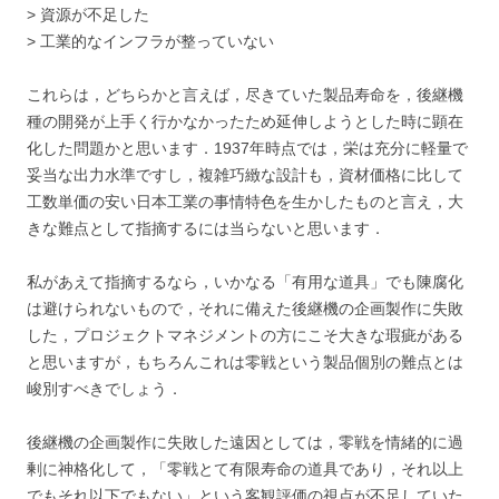
> 資源が不足した
> 工業的なインフラが整っていない
これらは，どちらかと言えば，尽きていた製品寿命を，後継機
種の開発が上手く行かなかったため延伸しようとした時に顕在
化した問題かと思います．1937年時点では，栄は充分に軽量で
妥当な出力水準ですし，複雑巧緻な設計も，資材価格に比して
工数単価の安い日本工業の事情特色を生かしたものと言え，大
きな難点として指摘するには当らないと思います．
私があえて指摘するなら，いかなる「有用な道具」でも陳腐化
は避けられないもので，それに備えた後継機の企画製作に失敗
した，プロジェクトマネジメントの方にこそ大きな瑕疵がある
と思いますが，もちろんこれは零戦という製品個別の難点とは
峻別すべきでしょう．
後継機の企画製作に失敗した遠因としては，零戦を情緒的に過
剰に神格化して，「零戦とて有限寿命の道具であり，それ以上
でもそれ以下でもない」という客観評価の視点が不足していた