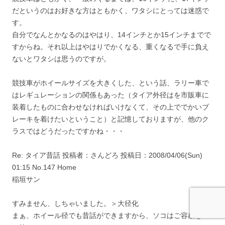
だというのはお好きな方はともかく、ワタシにとっては迷惑で
す。
自分でなんとかなるのはやはり、14インチとか15インチまでで
すからね。それ以上はやはりでかくなる、重くなるで手に負え
ないとワタシは思うのですが。
競技車がホイールサイズを大きくした、という話、ラリー車で
はレギュレーションの関係もあった（タイア外径はを市販車に
装着したものに合わせなければいけなくて、その上ででかいブ
レーキを着けたいということ）と記憶しておりますが、他のク
ラスではどうだったですかね・・・
Re: タイア昔話 投稿者：さんどろ 投稿日：2008/04/06(Sun)
01:15 No.147 Home
稲垣サン
すみません、しちゃいました。＞大径化
まぁ、ホイール径でも昔話ができますから、ソコはご容赦を