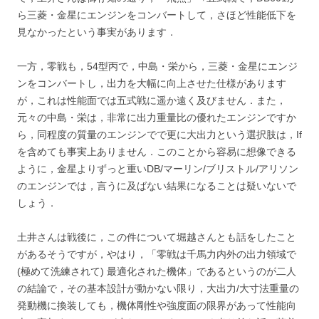
ら三菱・金星にエンジンをコンバートして，さほど性能低下を
見なかったという事実があります．
一方，零戦も，54型丙で，中島・栄から，三菱・金星にエンジ
ンをコンバートし，出力を大幅に向上させた仕様があります
が，これは性能面では五式戦に遥か遠く及びません．また，
元々の中島・栄は，非常に出力重量比の優れたエンジンですか
ら，同程度の質量のエンジンでで更に大出力という選択肢は，If
を含めても事実上ありません．このことから容易に想像できる
ように，金星よりずっと重いDB/マーリン/ブリストル/アリソン
のエンジンでは，言うに及ばない結果になることは疑いないで
しょう．
土井さんは戦後に，この件について堀越さんとも話をしたこと
があるそうですが，やはり，「零戦は千馬力内外の出力領域で
(極めて洗練されて) 最適化された機体」であるというのが二人
の結論で，その基本設計が動かない限り，大出力/大寸法重量の
発動機に換装しても，機体剛性や強度面の限界があって性能向