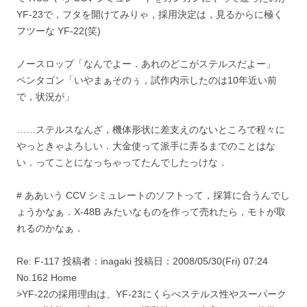
YF-23で，フタを開けてみりゃ，採用決定は，見るからに極く
フツーな YF-22(笑)
ノースロップ「なんでよー．あれのどこがステルスだよー」
ペンタゴン「いやまぁそのぅ，試作内示したのは10年近い前
で，状況が」
……ステルスなんざ，機体形状に差支えのないところで程々に
やっときゃよろしい．大金使って派手に弄るまでのことはな
い．ってことになっちゃってたんでしたっけな．
# ああいう CCV シミュレートのソフトって，採算に合うんでし
ょうかなぁ．X-48B みたいなものを作って売れたら，モトが取
れるのかなぁ．
Re: F-117 投稿者：inagaki 投稿日：2008/05/30(Fri) 07:24
No.162 Home
>YF-22の採用理由は、YF-23にくらべステルス性やスーパーク