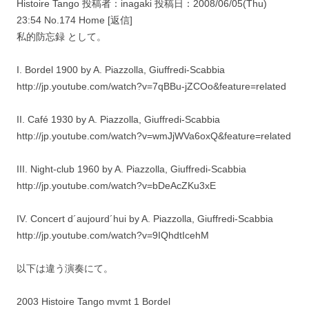
Histoire Tango 投稿者：inagaki 投稿日：2008/06/05(Thu)
23:54 No.174 Home [返信]
私的防忘録 として。
I. Bordel 1900 by A. Piazzolla, Giuffredi-Scabbia
http://jp.youtube.com/watch?v=7qBBu-jZCOo&feature=related
II. Café 1930 by A. Piazzolla, Giuffredi-Scabbia
http://jp.youtube.com/watch?v=wmJjWVa6oxQ&feature=related
III. Night-club 1960 by A. Piazzolla, Giuffredi-Scabbia
http://jp.youtube.com/watch?v=bDeAcZKu3xE
IV. Concert d´aujourd´hui by A. Piazzolla, Giuffredi-Scabbia
http://jp.youtube.com/watch?v=9IQhdtIcehM
以下は違う演奏にて。
2003 Histoire Tango mvmt 1 Bordel