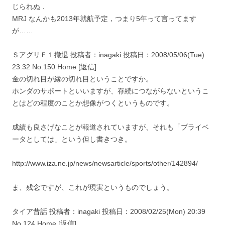
じられぬ．
MRJ なんかも2013年就航予定，つまり5年って言ってます
が……
ＳアグリＦ１撤退 投稿者：inagaki 投稿日：2008/05/06(Tue)
23:32 No.150 Home [返信]
金の切れ目が縁の切れ目ということですか。
ホンダのサポートといいますが、存続につながらないというこ
とはどの程度のことか想像がつくというものです。
成績も良さげなことが報道されていますが、それも「プライベ
ータとしては」という但し書きつき。
http://www.iza.ne.jp/news/newsarticle/sports/other/142894/
ま、残念ですが、これが現実というものでしょう。
タイア昔話 投稿者：inagaki 投稿日：2008/02/25(Mon) 20:39
No.124 Home [返信]