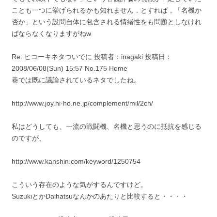
ことも一つに挙げられるかも知れません．とすれば，「名機か
否か」という設問自体に包含される情緒性をも問題としなけれ
ばならなくなりますがねw
Re: ヒコーキネタついでに 投稿者：inagaki 投稿日：
2008/06/08(Sun) 15:57 No.175 Home
巷では既に議論されているネタでしたね。
http://www.joy.hi-ho.ne.jp/complement/mil/2ch/
私はどうしても、一流の戦闘機、名機と思うのに抵抗を感じる
のですが、
http://www.kanshin.com/keyword/1250754
こういう存在のような気がするんですけど。
SuzukiとかDaihatsuなんかのあたりと比較すると・・・・