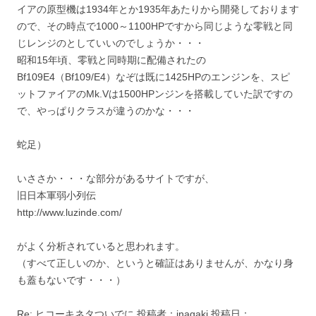
イアの原型機は1934年とか1935年あたりから開発しております
ので、その時点で1000～1100HPですから同じような零戦と同
じレンジのとしていいのでしょうか・・・
昭和15年頃、零戦と同時期に配備されたの
Bf109E4（Bf109/E4）なぞは既に1425HPのエンジンを、スピ
ットファイアのMk.Vは1500HPンジンを搭載していた訳ですの
で、やっぱりクラスが違うのかな・・・
蛇足）
いささか・・・な部分があるサイトですが、
旧日本軍弱小列伝
http://www.luzinde.com/
がよく分析されていると思われます。
（すべて正しいのか、というと確証はありませんが、かなり身
も蓋もないです・・・）
Re: ヒコーキネタついでに 投稿者：inagaki 投稿日：