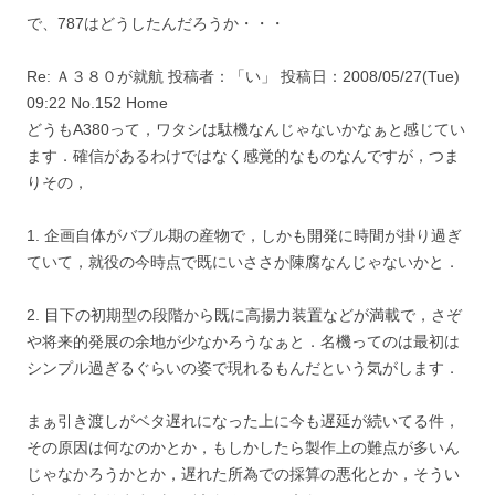
で、787はどうしたんだろうか・・・
Re: Ａ３８０が就航 投稿者：「い」 投稿日：2008/05/27(Tue)
09:22 No.152 Home
どうもA380って，ワタシは駄機なんじゃないかなぁと感じてい
ます．確信があるわけではなく感覚的なものなんですが，つま
りその，
1. 企画自体がバブル期の産物で，しかも開発に時間が掛り過ぎ
ていて，就役の今時点で既にいささか陳腐なんじゃないかと．
2. 目下の初期型の段階から既に高揚力装置などが満載で，さぞ
や将来的発展の余地が少なかろうなぁと．名機ってのは最初は
シンプル過ぎるぐらいの姿で現れるもんだという気がします．
まぁ引き渡しがベタ遅れになった上に今も遅延が続いてる件，
その原因は何なのかとか，もしかしたら製作上の難点が多いん
じゃなかろうかとか，遅れた所為での採算の悪化とか，そうい