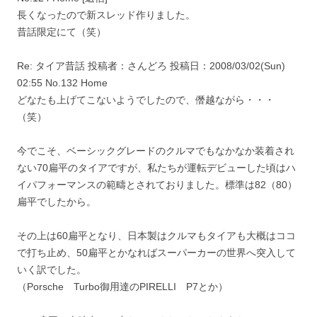
長くなったので新スレッド作りました。
昔話限定にて（笑）
Re: タイア昔話 投稿者：さんどろ 投稿日：2008/03/02(Sun)
02:55 No.132 Home
どなたも上げてこないようでしたので、僭越ながら・・・
（笑）
今でこそ、ベーシックグレードのクルマでもなかなか装着され
ない70扁平のタイアですが、私たちが運転デビューした頃はハ
イパフォーマンスの範疇とされておりました。標準は82（80）
扁平でしたから。
その上は60扁平となり、日本製はクルマもタイアも大概はココ
で打ち止め、50扁平とかなればスーパーカーの世界へ突入して
いく訳でした。
（Porsche Turbo御用達のPIRELLI P7とか）