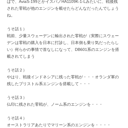
ばで、AviaS-199とかイスパノHA1109K-1-Lみたいに、戦後残
された零戦が他のエンジンを載せたらどんなだったんでしょう
ね。
うそ話１）
戦前、少量スウェーデンに輸出された零戦が（実際にスウェー
デンは零戦の購入を日本に打診し、日本側も乗り気だったらし
い）何らかの事情で首なしになって、DB601系のエンジンを搭
載されてしまう
うそ話２）
やはり、戦後インドネシアに残った零戦が・・・オランダ軍の
残したブリストル系エンジンを搭載して・・・
うそ話３）
仏印に残された零戦が、ノーム系のエンジンを・・・
うそ話４）
オーストラリアあたりでマリーン系のエンジンを・・・・