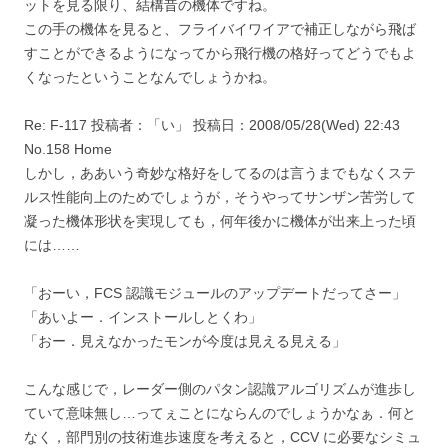
ットを見る限り、結構昔の機体ですね。
この手の機体を見ると、フライバイワイアで補正しながら飛ば
すことができるようになってから飛行機の格好ってどうでもよ
くなったということなんでしょうかね。
Re: F-117 投稿者：「い」 投稿日：2008/05/28(Wed) 22:43
No.158 Home
しかし，ああいう奇妙な格好をしてるのは言うまでもなくステ
ルス性能向上のためでしょうが，そうやってサンザン苦労して
凝った機体形状を実現しても，何年後かに機体が出来上った頃
には……
「おーい，FCS 認識モジュールのアップデートだってさー」
「あいよー．インストールしとくわ」
「おー．見えなかったモンが今度は見える見える」
こんな感じで，レーダー側のパタン認識アルゴリズムが進歩し
ていて意味無し…ってぇことにならんのでしょうかなぁ．何と
なく，部門別の技術進歩速度を考えると，CCV に必要なシミュ