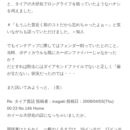
と、タイアの大径化でロングライフを狙っていたようなハナシ
を伺えました。
＃『もうふた昔近く前のコトだから忘れちゃったよぉ～』と笑
いながらも語っていただけました。＞知人
でもインチアップに際してはフェンダー削っていたとのこと。
当時、ボディカウルも既にカーボンファイバーじゃなかった
か？
だとすれば削るにはダイアモンドファイルでないと正しく『歯
が立たない』状況だったのでは・・・
また訊いてみようっと。（笑）
Re: タイア昔話 投稿者：inagaki 投稿日：2008/04/03(Thu)
00:23 No.146 Home
ホイール大径化の話になっちゃいましたか。
競技車はともかく、一般のくるまでは、16インチだ、17インチ