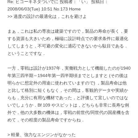
Re: ヒコーキネタついでに 投稿者：「い」 投稿日：
2008/06/03(Tue) 10:51 No.173 Home
>> 過度の設計の最適化は，これを避けよ
まぁ，これは私の専攻は建築ですので，製品の寿命が長く，要
する資源も大きいため，極端に設計時点での要求条件に最適化
してしまうと，不可避の変化に適応できないから駄目である．
ということですな．
一方，零戦は設計が1937年，実働戦力として機能したのが1940
年第三四半期～1944年第一四半期頃までとしますと (その後は
明らかに想定外の用途に使われていますので) ，製品寿命は他
と比して格別に短くもなく，その間は，客観的データや実績か
らも，充分に有用な機材であった，と評価して宜しいのではな
いでしょうか．Bf 109 やスピットは，どちらも非常に長寿な例
外で，他の大多数の機体は，零戦の前世代/同世代の国産機を含
めて，その程度の製品寿命ですからね．
> 軽量、強力なエンジンがなかった