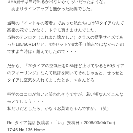
＃65扁平は当時出るか出ないかくらいだったような。
あまりラインアップも無かった記憶でした。
当時の『イマトキの若者』であった私たちには60タイアなんて
高嶺の花でしかなく、トテモ買えませんでした。
当時のテンロク（これまた懐かしい）クラスの標準サイズであ
った185/60R14だと、4本セットで8太子（諭吉ではなかったの
ですよ当時は）越えでしたので・・・
だから、『70タイアの空気圧を0.5kほど上げてやると60タイア
のフィーリング』なんて風評を聞いてそれじゃぁと、せっせと
タイアに空気を入れてましたとさ。＞さんどろ
科学のココロが無いと笑われそうですが、若い頃なんてこんな
モノでしょう・・・
私だけだとしたら、かなりお莫迦ちゃんですが。（笑）
Re: タイア昔話 投稿者：「い」 投稿日：2008/03/04(Tue)
17:46 No.136 Home