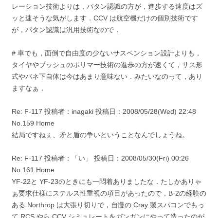
レーション技術よりは，パタン認識の方が，進歩する速度はズ
ッと速そうな気がします．CCV は航空機だけの個別技術です
が，パタン認識は汎用技術なので．
# 車でも，面倒で自由度の少ないサスペンション設計よりも，
タイヤやブッシュのポリマー技術の進歩の方が速くて，サス形
式やバネ下自体は今はあまり意味ない．みたいなのって，あり
ますなぁ．
Re: F-117 投稿者：inagaki 投稿日：2008/05/28(Wed) 22:48
No.159 Home
結局ですねぇ、矛と盾の争いということなんでしょうね。
Re: F-117 投稿者：「い」 投稿日：2008/05/30(Fri) 00:26
No.161 Home
YF-22と YF-23のときにも一悶着ありましたな．たしかありゃ
ぁ要求仕様にステルス性重視の項目があったので，B-2の経験の
ある Northrop は大張り切りで，自慢の Cray 製スパコンでもっ
て RCS やら CCV シミュレートをガンガンにやって造ったのが