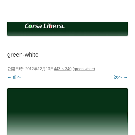
コ
ン
Corsa Libera.
テ
corsalibera.live-on.net
ン
ツ
へ
ス
キ
ッ
プ
green-white
公開日時:
2012年12月13日
443 × 340
(
green-white
)
← 前へ
次へ →