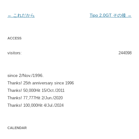
投
←
これだから
Tipo 2.0GT その後
→
稿
ナ
ACCESS
ビ
ゲ
visitors:
244098
ー
シ
since 2/Nov./1996.
ョ
Thanks! 25th anniversary since 1996
ン
Thanks! 50,000Hit 15/Oct./2011
Thanks! 77,777Hit 2/Jun./2020
Thanks! 100,000Hit 4/Jul./2024
CALENDAR