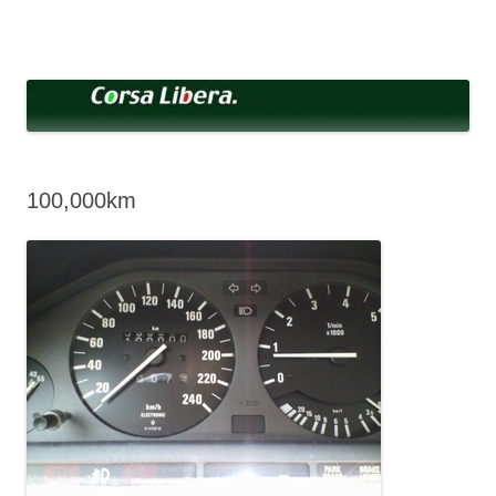
コ
ン
Corsa Libera.
テ
corsalibera.live-on.net
ン
ツ
へ
ス
キ
ッ
プ
100,000km