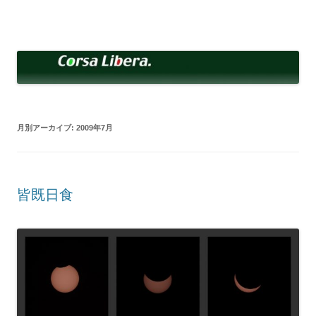
コ
ン
Corsa Libera.
テ
corsalibera.live-on.net
ン
ツ
へ
ス
キ
ッ
プ
月別アーカイブ:
2009年7月
皆既日食