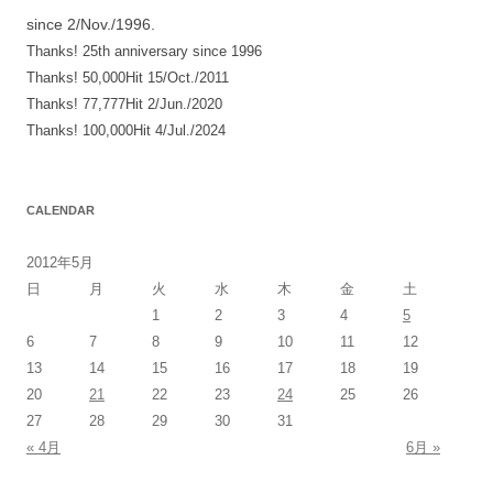
since 2/Nov./1996.
Thanks! 25th anniversary since 1996
Thanks! 50,000Hit 15/Oct./2011
Thanks! 77,777Hit 2/Jun./2020
Thanks! 100,000Hit 4/Jul./2024
CALENDAR
2012年5月
日
月
火
水
木
金
土
1
2
3
4
5
6
7
8
9
10
11
12
13
14
15
16
17
18
19
20
21
22
23
24
25
26
27
28
29
30
31
« 4月
6月 »