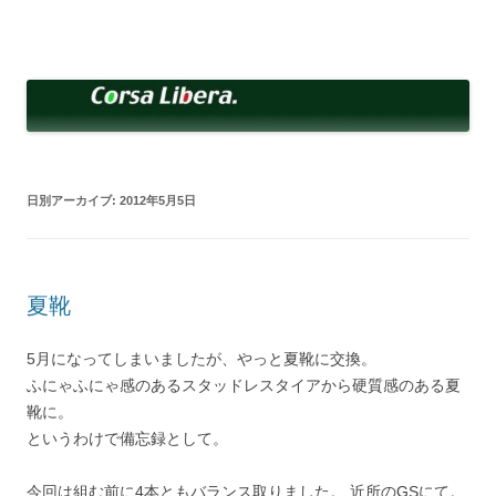
コ
ン
Corsa Libera.
テ
corsalibera.live-on.net
ン
ツ
へ
ス
キ
ッ
プ
日別アーカイブ:
2012年5月5日
夏靴
5月になってしまいましたが、やっと夏靴に交換。
ふにゃふにゃ感のあるスタッドレスタイアから硬質感のある夏
靴に。
というわけで備忘録として。
今回は組む前に4本ともバランス取りました。 近所のGSにて。