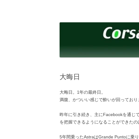
コ
ン
テ
corsalibera.live-on.net
Corsa Libera.
ン
ツ
へ
ス
キ
ッ
プ
大晦日
大晦日。1年の最終日。
満腹、かついい感じで酔いが回っており
昨年に引き続き、主にFacebookを
を把握できるようになることができたの
5年間乗ったAstraはGrande Puntoに