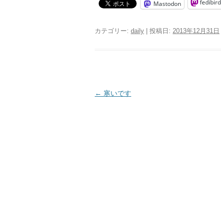
fedibird
Mastodon
カテゴリー:
daily
| 投稿日:
2013年12月31日
投
←
寒いです
稿
ナ
ビ
ゲ
ー
シ
ョ
ン