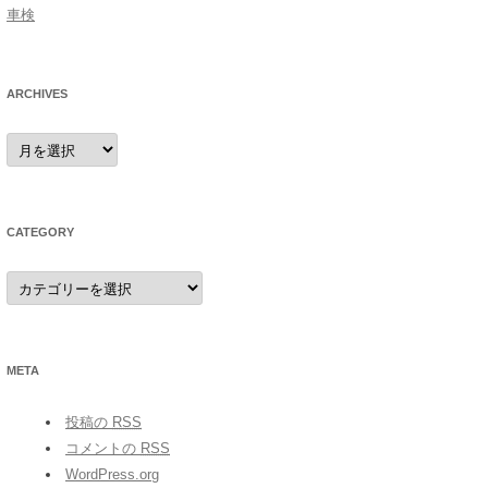
車検
ARCHIVES
archives
CATEGORY
category
META
投稿の
RSS
コメントの
RSS
WordPress.org