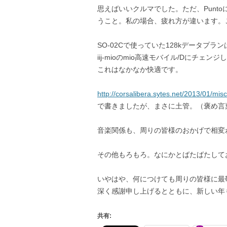
思えばいいクルマでした。ただ、Punto
うこと。私の場合、疲れ方が違います。
SO-02Cで使っていた128kデータプラ
iij-mioのmio高速モバイル/Dにチェン
これはなかなか快適です。
http://corsalibera.sytes.net/2013/01/mis
で書きましたが、まさに土管。（褒め言
音楽関係も、周りの皆様のおかげで相変
その他もろもろ。なにかとばたばたして
いやはや、何につけても周りの皆様に最
深く感謝申し上げるとともに、新しい年
共有: