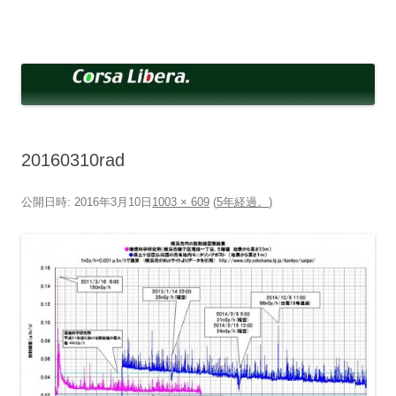
コ
ン
Corsa Libera.
テ
corsalibera.live-on.net
ン
ツ
へ
ス
キ
ッ
プ
20160310rad
公開日時:
2016年3月10日
1003 × 609
(
5年経過。
)