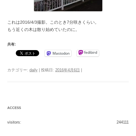
これは2016/4/3撮影。このとき7分咲きくらい。
もう近くの木は散り始めていたのに。
共有:
fedibird
Mastodon
カテゴリー:
daily
| 投稿日:
2016年4月6日
|
ACCESS
visitors:
244111