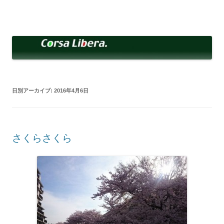
コ
ン
Corsa Libera.
テ
corsalibera.live-on.net
ン
ツ
へ
ス
キ
ッ
プ
日別アーカイブ:
2016年4月6日
さくらさくら