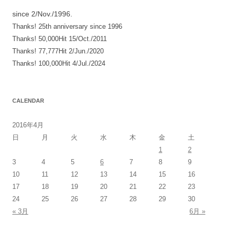
since 2/Nov./1996.
Thanks! 25th anniversary since 1996
Thanks! 50,000Hit 15/Oct./2011
Thanks! 77,777Hit 2/Jun./2020
Thanks! 100,000Hit 4/Jul./2024
CALENDAR
2016年4月
日
月
火
水
木
金
土
1
2
3
4
5
6
7
8
9
10
11
12
13
14
15
16
17
18
19
20
21
22
23
24
25
26
27
28
29
30
« 3月
6月 »