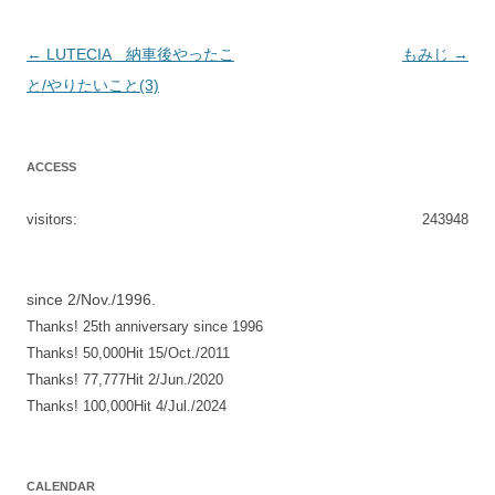
投
←
LUTECIA 納車後やったこ
もみじ
→
稿
と/やりたいこと(3)
ナ
ビ
ACCESS
ゲ
ー
visitors:
243948
シ
ョ
since 2/Nov./1996.
ン
Thanks! 25th anniversary since 1996
Thanks! 50,000Hit 15/Oct./2011
Thanks! 77,777Hit 2/Jun./2020
Thanks! 100,000Hit 4/Jul./2024
CALENDAR