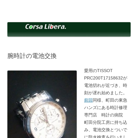
コ
ン
Corsa Libera.
テ
corsalibera.live-on.net
ン
ツ
へ
ス
キ
ッ
プ
腕時計の電池交換
愛用のTISSOT
PRC200T17158632が
電池切れが近づき、時
刻が遅れ始めました。
前回
同様、町田の東急
ハンズにある時計修理
専門店 時計の病院
町田分院工房に持ち込
み、電池交換とついで
に防水検査を行いまし