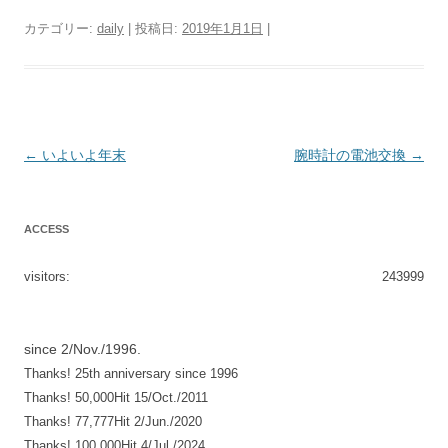
カテゴリー:
daily
| 投稿日:
2019年1月1日
|
投
←
いよいよ年末
腕時計の電池交換
→
稿
ナ
ACCESS
ビ
ゲ
visitors:
243999
ー
シ
since 2/Nov./1996.
ョ
Thanks! 25th anniversary since 1996
ン
Thanks! 50,000Hit 15/Oct./2011
Thanks! 77,777Hit 2/Jun./2020
Thanks! 100,000Hit 4/Jul./2024