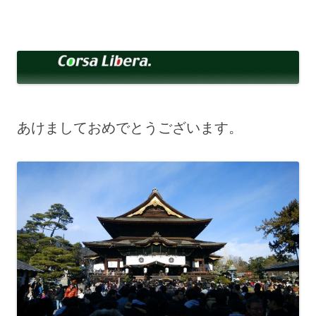
コ
ン
Corsa Libera.
テ
corsalibera.live-on.net
ン
ツ
へ
ス
キ
ッ
プ
あけましておめでとうございます。