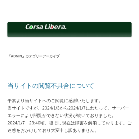
コ
ン
Corsa Libera.
テ
corsalibera.live-on.net
ン
ツ
へ
ス
キ
ッ
プ
「
ADMIN
」カテゴリーアーカイブ
当サイトの閲覧不具合について
平素より当サイトへのご閲覧に感謝いたします。
当サイトですが、2024/1/3から2024/1/7にわたって、サーバー
エラーにより閲覧ができない状況が続いておりました。
2024/1/7 23:40頃、復旧し現在は障害を解消しております。ご
迷惑をおかけしており大変申し訳ありません。