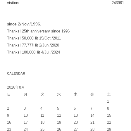
visitors:
243981
ゲ
ー
シ
since 2/Nov./1996.
Thanks! 25th anniversary since 1996
ョ
Thanks! 50,000Hit 15/Oct./2011
ン
Thanks! 77,777Hit 2/Jun./2020
Thanks! 100,000Hit 4/Jul./2024
CALENDAR
2026年8月
日
月
火
水
木
金
土
1
2
3
4
5
6
7
8
9
10
11
12
13
14
15
16
17
18
19
20
21
22
23
24
25
26
27
28
29