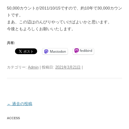
50,000カウントが2011/10/15ですので、約10年で30,000カウン
トです。
まあ、この辺はのんびりやっていけばよいかと思います。
今後ともよろしくお願いいたします。
共有:
fedibird
Mastodon
カテゴリー:
Admin
| 投稿日:
2021年3月21日
|
投
←
過去の投稿
稿
ACCESS
ナ
ビ