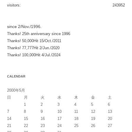
visitors:
243952
since 2/Nov./1996.
Thanks! 25th anniversary since 1996
Thanks! 50,000Hit 15/Oct./2011
Thanks! 77,777Hit 2/Jun./2020
Thanks! 100,000Hit 4/Jul./2024
CALENDAR
2000年5月
日
月
火
水
木
金
土
1
2
3
4
5
6
7
8
9
10
11
12
13
14
15
16
17
18
19
20
21
22
23
24
25
26
27