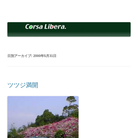
コ
ン
Corsa Libera.
テ
corsalibera.live-on.net
ン
ツ
へ
ス
キ
ッ
プ
日別アーカイブ:
2000年5月31日
ツツジ満開