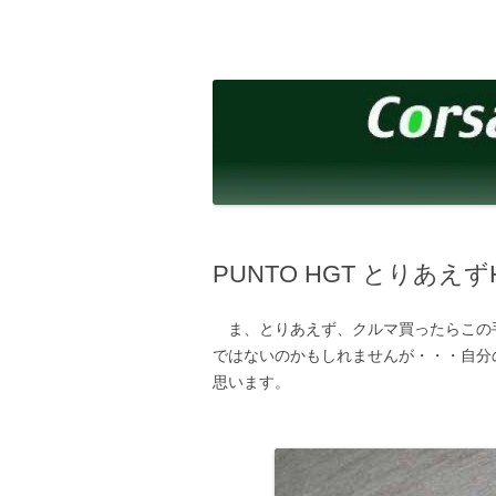
コ
ン
テ
corsalibera.live-on.net
Corsa Libera.
ン
ツ
へ
ス
キ
ッ
プ
PUNTO HGT とりあえ
ま、とりあえず、クルマ買ったらこの
ではないのかもしれませんが・・・自分
思います。