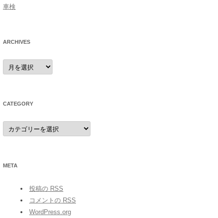
車検
ARCHIVES
archives
CATEGORY
category
META
投稿の
RSS
コメントの
RSS
WordPress.org