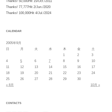
Thanks! 50,000Hit 15/Oct./2011
Thanks! 77,777Hit 2/Jun./2020
Thanks! 100,000Hit 4/Jul./2024
CALENDAR
2005年9月
日
月
火
水
木
金
土
1
2
3
4
5
6
7
8
9
10
11
12
13
14
15
16
17
18
19
20
21
22
23
24
25
26
27
28
29
30
« 8月
10月 »
CONTACTS