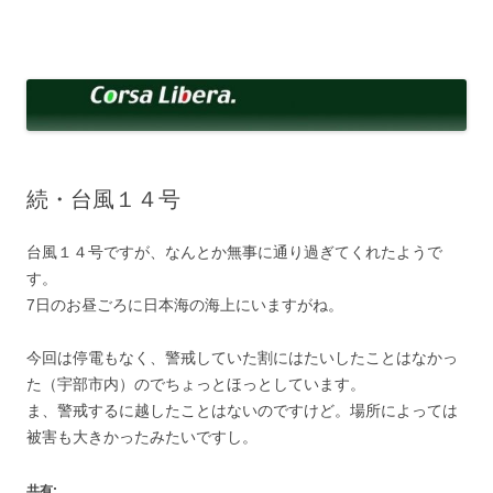
コ
ン
Corsa Libera.
テ
corsalibera.live-on.net
ン
ツ
へ
ス
キ
ッ
プ
続・台風１４号
台風１４号ですが、なんとか無事に通り過ぎてくれたようで
す。
7日のお昼ごろに日本海の海上にいますがね。
今回は停電もなく、警戒していた割にはたいしたことはなかっ
た（宇部市内）のでちょっとほっとしています。
ま、警戒するに越したことはないのですけど。場所によっては
被害も大きかったみたいですし。
共有: