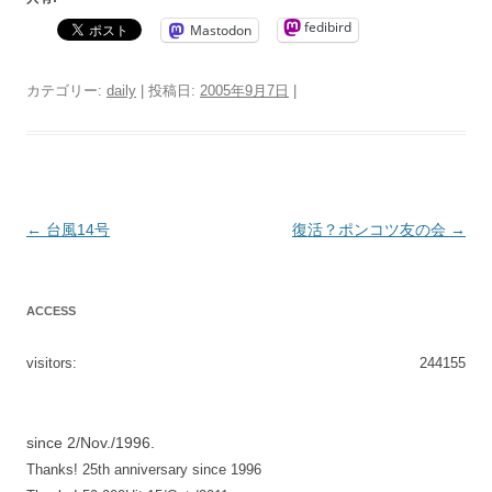
fedibird
Mastodon
カテゴリー:
daily
| 投稿日:
2005年9月7日
|
投
←
台風14号
復活？ポンコツ友の会
→
稿
ナ
ACCESS
ビ
ゲ
visitors:
244155
ー
シ
since 2/Nov./1996.
ョ
Thanks! 25th anniversary since 1996
ン