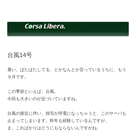
コ
ン
Corsa Libera.
テ
corsalibera.live-on.net
ン
ツ
へ
ス
キ
ッ
プ
台風14号
暑い、ばたばたしてる、とかなんとか言っているうちに、もう
９月です。
この季節といえば、台風。
今回も大きいのが近づいていますね。
台風の接近に伴い、拙宅が停電になっちゃうと、このサーバも
止まってしまいます。昨年も経験しているんですが。
ま、こればかりはどうにもならないんですがね。