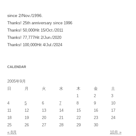
シ
since 2/Nov./1996.
ョ
Thanks! 25th anniversary since 1996
ン
Thanks! 50,000Hit 15/Oct./2011
Thanks! 77,777Hit 2/Jun./2020
Thanks! 100,000Hit 4/Jul./2024
CALENDAR
2005年9月
日
月
火
水
木
金
土
1
2
3
4
5
6
7
8
9
10
11
12
13
14
15
16
17
18
19
20
21
22
23
24
25
26
27
28
29
30
« 8月
10月 »