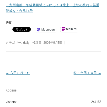
九州南部、午後暴風域に＝ゆっくり北上、上陸の恐れ－厳重
警戒を・台風14号
共有:
fedibird
Mastodon
カテゴリー:
daily
| 投稿日:
2005年9月5日
|
投
←
六甲に行った
続・台風１４号
→
稿
ナ
ACCESS
ビ
ゲ
visitors:
244155
ー