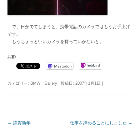
で、日がでてしまうと、携帯電話のカメラではもうお手上げ
です。
もうちょっといいカメラを持っていかないと。
共有:
fedibird
Mastodon
カテゴリー:
BMW
、
Gallery
| 投稿日:
2007年1月1日
|
投
←
謹賀新年
仕事を辞めることにしました
→
稿