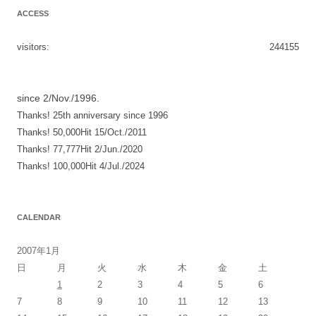
ナ
ACCESS
ビ
ゲ
visitors:
244155
ー
シ
since 2/Nov./1996.
ョ
Thanks! 25th anniversary since 1996
ン
Thanks! 50,000Hit 15/Oct./2011
Thanks! 77,777Hit 2/Jun./2020
Thanks! 100,000Hit 4/Jul./2024
CALENDAR
2007年1月
日
月
火
水
木
金
土
1
2
3
4
5
6
7
8
9
10
11
12
13