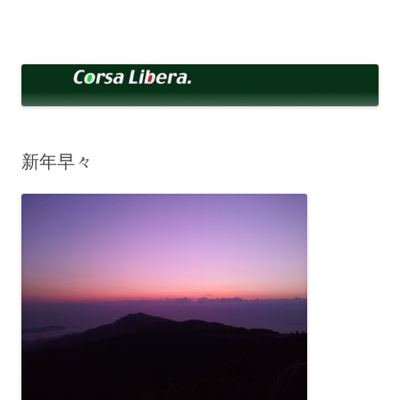
コ
ン
Corsa Libera.
テ
corsalibera.live-on.net
ン
ツ
へ
ス
キ
ッ
プ
新年早々