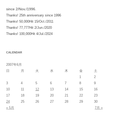
シ
since 2/Nov./1996.
ョ
Thanks! 25th anniversary since 1996
ン
Thanks! 50,000Hit 15/Oct./2011
Thanks! 77,777Hit 2/Jun./2020
Thanks! 100,000Hit 4/Jul./2024
CALENDAR
2007年6月
日
月
火
水
木
金
土
1
2
3
4
5
6
7
8
9
10
11
12
13
14
15
16
17
18
19
20
21
22
23
24
25
26
27
28
29
30
« 5月
7月 »