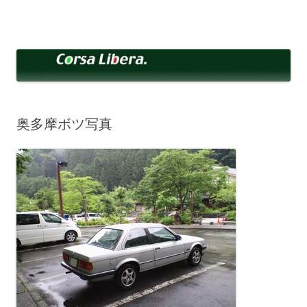
コ
ン
Corsa Libera.
テ
corsalibera.live-on.net
ン
ツ
へ
ス
キ
ッ
プ
奥多摩ボツ写真