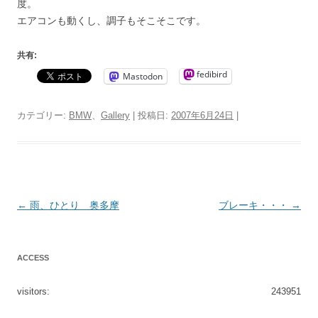
度。
エアコンも動くし、調子もそこそこです。
共有:
fedibird
Mastodon
カテゴリー:
BMW
、
Gallery
| 投稿日:
2007年6月24日
|
投
←
雨、ひとり 奥多摩
ブレーキ・・・
→
稿
ナ
ACCESS
ビ
ゲ
visitors:
243951
ー