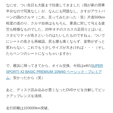
なにせ、つい先日も大阪まで往復してきました（我が家の用事
半分なので写真なし）が、なんにも問題なし。さすがアウトバ
ーンの国のクルマ（これ、言ってみたかった・笑）片道500km
程度の道のり、クルマ自体はもちろん、乗員に対して与える疲
労も軽微なものでした。20年オチのスカスカ足回りとはいえ、
スタビリティが良さというのはたいしたものですねぇ。ついで
にシートの良さも再確認。尻も腰も痛くならず、姿勢がずっと
変わらない。これでもう少しサイズが大きければ・・・（そし
たらベンツのシートになっちゃいますか）
で、横浜に帰ってきてから、オイル交換。今回はelfの
SUPER
SPORTI XJ BASIC PREMIUM 10W40 ベーシック・プレミア
ム
。安かったから（笑）
あと、ディスク読み込みが悪くなったDVDナビを分解してピッ
クアップレンズを清掃。
走行距離は103000km突破。