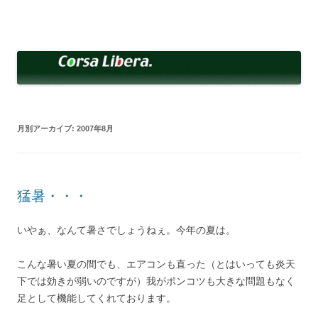
コ
ン
Corsa Libera.
テ
corsalibera.live-on.net
ン
ツ
へ
ス
キ
ッ
プ
月別アーカイブ:
2007年8月
猛暑・・・
いやぁ、なんて暑さでしょうねぇ。今年の夏は。
こんな暑い夏の間でも、エアコンも直った（とはいっても炎天
下では効きが弱いのですが）我がポンコツも大きな問題もなく
足として機能してくれております。