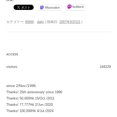
fedibird
Mastodon
カテゴリー:
BMW
、
daily
| 投稿日:
2007年8月5日
|
ACCESS
visitors:
244229
since 2/Nov./1996.
Thanks! 25th anniversary since 1996
Thanks! 50,000Hit 15/Oct./2011
Thanks! 77,777Hit 2/Jun./2020
Thanks! 100,000Hit 4/Jul./2024