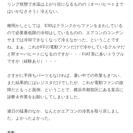
リング状態で水温は上がり目になるものの（オーバヒートまで
はいかなさそう）冷えない。
種明かしとしては、E30はクランクからファンをまわしている
ので必要最低限の冷却はしているものの、エアコンのコンデン
サまでは冷却できなくなって冷えなかった、ということです
ね。まぁ、これがFFの電動ファンだけで冷やしているクルマだ
と即オーバヒートになるのですが・・・FIAT系に多いトラブル
ですが（経験あり）・・・
さすがに手持ちパーツもなければ、暑い中での作業もきつい、
また結果的にはレジスタだけでしたが、これが電動ファンの故
障だともっと面倒、ということで、横浜市都筑区にある某店に
診断＆作業をお願いしてしまいました。
連日の猛暑のなか、なんとかエアコンの冷気を取り戻しまし
た。よかったよかった。
共有: