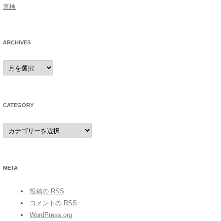
車検
ARCHIVES
archives
CATEGORY
category
META
投稿の
RSS
コメントの
RSS
WordPress.org