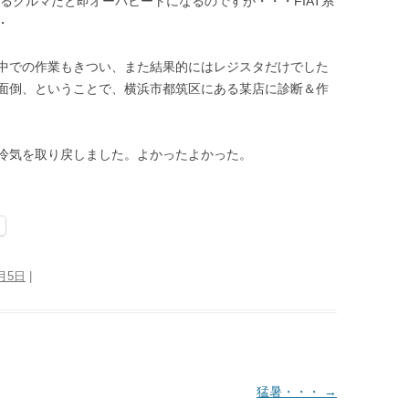
るクルマだと即オーバヒートになるのですが・・・FIAT系
・
中での作業もきつい、また結果的にはレジスタだけでした
面倒、ということで、横浜市都筑区にある某店に診断＆作
冷気を取り戻しました。よかったよかった。
8月5日
|
猛暑・・・
→