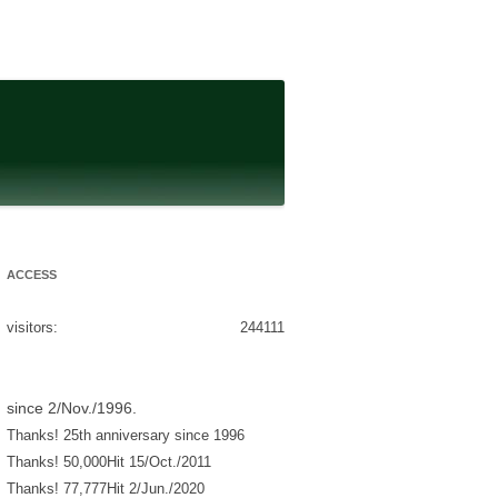
ACCESS
visitors:
244111
since 2/Nov./1996.
Thanks! 25th anniversary since 1996
Thanks! 50,000Hit 15/Oct./2011
Thanks! 77,777Hit 2/Jun./2020