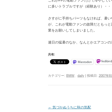
これがFFの電動ファンだけで冷やしてい
に多いトラブルですが（経験あり）・・
さすがに手持ちパーツもなければ、暑い
が、これが電動ファンの故障だともっと
業をお願いしてしまいました。
連日の猛暑のなか、なんとかエアコンの
共有:
fedibird
Mastodon
カテゴリー:
BMW
、
daily
| 投稿日:
2007年
投
←
気づかぬうちに秋の気配