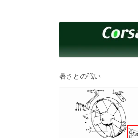
コ
ン
テ
corsalibera.live-on.net
Corsa Libera.
ン
ツ
へ
ス
キ
ッ
プ
暑さとの戦い