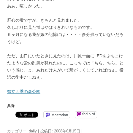
ああ、喧しかった。
肝心の蛍ですが、きちんと見れました。
久しぶりに見た蛍はやはりきれいなものです。
６ヶ月になる我が娘の記憶には・・・・多分残っていないだろ
うけど。
ただ、山口にいたときに見たのは、川原一面にLEDをぶちまけ
たような蛍の乱舞が見れたのに、こっちでは「ちら、ちら」と
いう感じ。ま、あれだけ人がいて騒がしくしていればねぇ。横
浜の街中だしねぇ。
県立四季の森公園
共有:
fedibird
Mastodon
カテゴリー:
daily
| 投稿日:
2008年6月15日
|