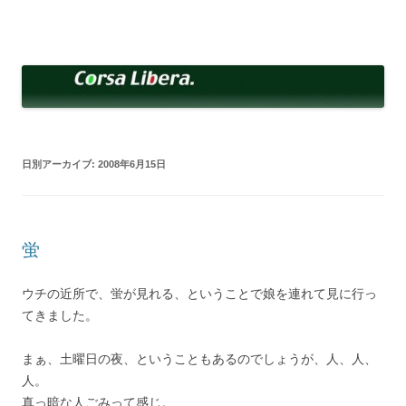
コ
ン
Corsa Libera.
テ
corsalibera.live-on.net
ン
ツ
へ
ス
キ
ッ
プ
日別アーカイブ:
2008年6月15日
蛍
ウチの近所で、蛍が見れる、ということで娘を連れて見に行っ
てきました。
まぁ、土曜日の夜、ということもあるのでしょうが、人、人、
人。
真っ暗な人ごみって感じ。