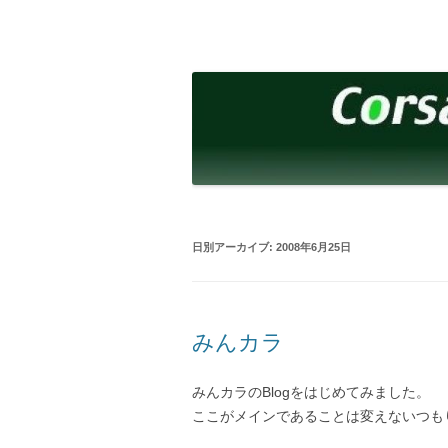
コ
ン
テ
corsalibera.live-on.net
Corsa Libera.
ン
ツ
へ
ス
キ
ッ
プ
日別アーカイブ:
2008年6月25日
みんカラ
みんカラのBlogをはじめてみました。
ここがメインであることは変えないつも