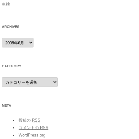
車検
ARCHIVES
archives
CATEGORY
category
META
投稿の
RSS
コメントの
RSS
WordPress.org