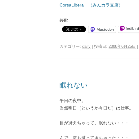
CorsaLibera （みんカラ支店）
共有:
fedibird
Mastodon
カテゴリー:
daily
| 投稿日:
2008年6月25日
|
眠れない
平日の夜中。
当然明日（というか今日だ）は仕事。
目が冴えちゃって、眠れない・・・
んで、腹も減ってきちゃった・・・