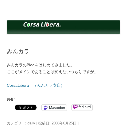
コ
ン
Corsa Libera.
テ
corsalibera.live-on.net
ン
ツ
へ
ス
キ
ッ
プ
みんカラ
みんカラのBlogをはじめてみました。
ここがメインであることは変えないつもりですが。
CorsaLibera （みんカラ支店）
共有:
fedibird
Mastodon
カテゴリー:
daily
| 投稿日:
2008年6月25日
|