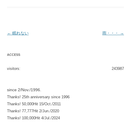
投
←
眠れない
雨・・・
→
稿
ナ
ACCESS
ビ
ゲ
visitors:
243987
ー
シ
since 2/Nov./1996.
ョ
Thanks! 25th anniversary since 1996
ン
Thanks! 50,000Hit 15/Oct./2011
Thanks! 77,777Hit 2/Jun./2020
Thanks! 100,000Hit 4/Jul./2024