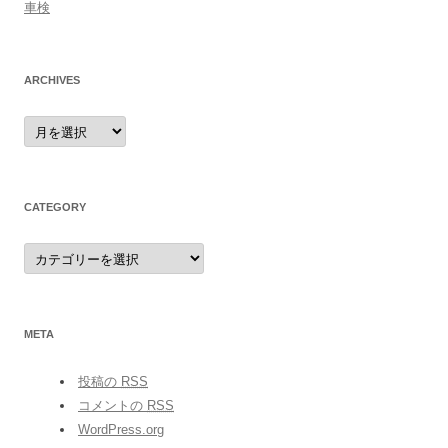
車検
ARCHIVES
archives
CATEGORY
category
META
投稿の
RSS
コメントの
RSS
WordPress.org