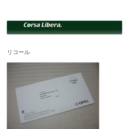
コ
ン
Corsa Libera.
テ
corsalibera.live-on.net
ン
ツ
へ
ス
キ
ッ
プ
リコール