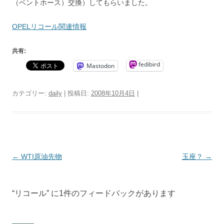
（ベントホース）交換）してもらいました。
OPELリコール関連情報
共有:
fedibird
Mastodon
カテゴリー:
daily
| 投稿日:
2008年10月4日
|
投
←
WTI原油先物
玉座？
→
稿
ナ
“
リコール
” に1件のフィードバックがあります
ビ
ゲ