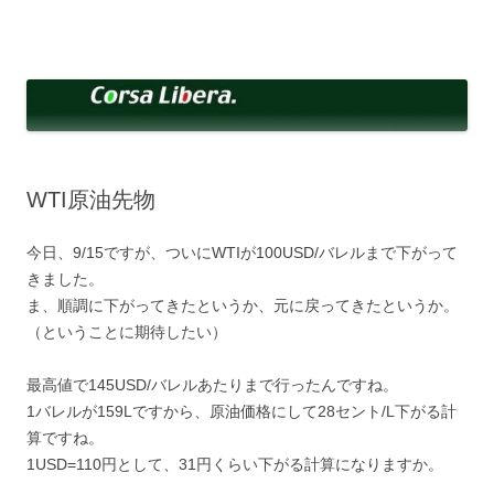
コ
ン
Corsa Libera.
テ
corsalibera.live-on.net
ン
ツ
へ
ス
キ
ッ
プ
WTI原油先物
今日、9/15ですが、ついにWTIが100USD/バレルまで下がって
きました。
ま、順調に下がってきたというか、元に戻ってきたというか。
（ということに期待したい）
最高値で145USD/バレルあたりまで行ったんですね。
1バレルが159Lですから、原油価格にして28セント/L下がる計
算ですね。
1USD=110円として、31円くらい下がる計算になりますか。