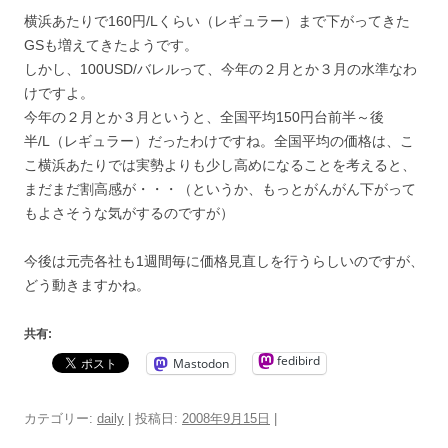
横浜あたりで160円/Lくらい（レギュラー）まで下がってきた
GSも増えてきたようです。
しかし、100USD/バレルって、今年の２月とか３月の水準なわ
けですよ。
今年の２月とか３月というと、全国平均150円台前半～後
半/L（レギュラー）だったわけですね。全国平均の価格は、こ
こ横浜あたりでは実勢よりも少し高めになることを考えると、
まだまだ割高感が・・・（というか、もっとがんがん下がって
もよさそうな気がするのですが）
今後は元売各社も1週間毎に価格見直しを行うらしいのですが、
どう動きますかね。
共有:
fedibird
Mastodon
カテゴリー:
daily
| 投稿日:
2008年9月15日
|