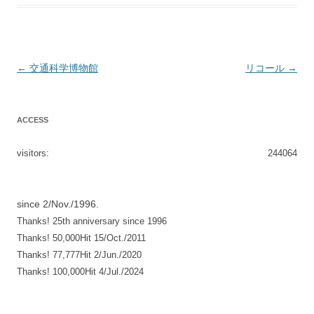
投
←
交通科学博物館
リコール
→
稿
ナ
ACCESS
ビ
ゲ
visitors:
244064
ー
シ
since 2/Nov./1996.
ョ
Thanks! 25th anniversary since 1996
ン
Thanks! 50,000Hit 15/Oct./2011
Thanks! 77,777Hit 2/Jun./2020
Thanks! 100,000Hit 4/Jul./2024