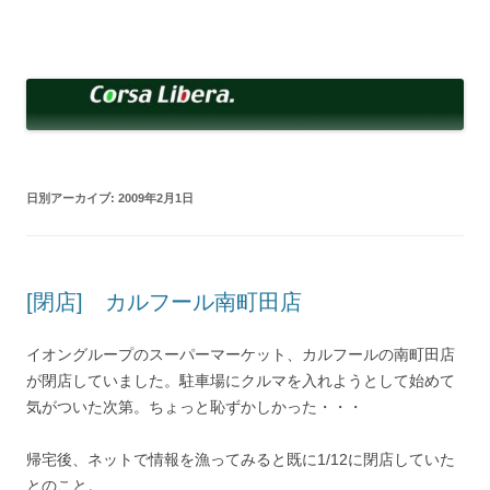
コ
ン
Corsa Libera.
テ
corsalibera.live-on.net
ン
ツ
へ
ス
キ
ッ
プ
日別アーカイブ:
2009年2月1日
[閉店] カルフール南町田店
イオングループのスーパーマーケット、カルフールの南町田店
が閉店していました。駐車場にクルマを入れようとして始めて
気がついた次第。ちょっと恥ずかしかった・・・
帰宅後、ネットで情報を漁ってみると既に1/12に閉店していた
とのこと。