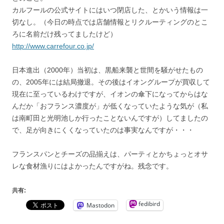
カルフールの公式サイトにはいつ閉店した、とかいう情報は一
切なし。（今日の時点では店舗情報とリクルーティングのとこ
ろに名前だけ残ってましたけど）
http://www.carrefour.co.jp/
日本進出（2000年）当初は、黒船来襲と世間を騒がせたもの
の、2005年には結局撤退。その後はイオングループが買収して
現在に至っているわけですが、イオンの傘下になってからはな
んだか「おフランス濃度が」が低くなっていたような気が（私
は南町田と光明池しか行ったことないんですが）してましたの
で、足が向きにくくなっていたのは事実なんですが・・・
フランスパンとチーズの品揃えは、パーティとかちょっとオサ
レな食材漁りにはよかったんですがね。残念です。
共有:
fedibird
Mastodon