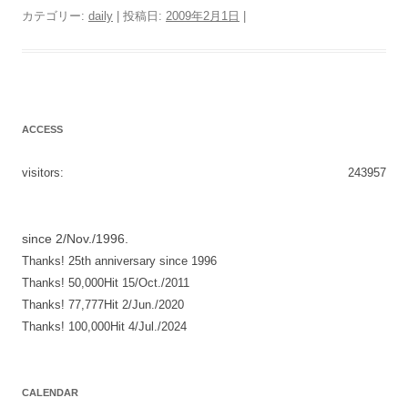
カテゴリー:
daily
| 投稿日:
2009年2月1日
|
ACCESS
visitors:
243957
since 2/Nov./1996.
Thanks! 25th anniversary since 1996
Thanks! 50,000Hit 15/Oct./2011
Thanks! 77,777Hit 2/Jun./2020
Thanks! 100,000Hit 4/Jul./2024
CALENDAR