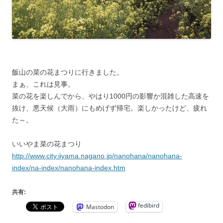
飯山の菜の花まつりに行きました。
まぁ、これは見事。
菜の花を楽しんでから、やはり1000円の影響か混雑した高速を
抜け、悪天候（大雨）にもめげず帰宅。楽しかったけど、疲れ
た～。
いいやま菜の花まつり
http://www.city.iiyama.nagano.jp/nanohana/nanohana-
index/na-index/nanohana-index.htm
共有:
fedibird
Mastodon