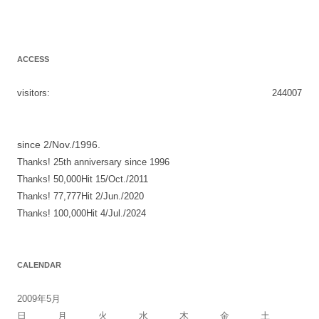
ACCESS
visitors:
244007
since 2/Nov./1996.
Thanks! 25th anniversary since 1996
Thanks! 50,000Hit 15/Oct./2011
Thanks! 77,777Hit 2/Jun./2020
Thanks! 100,000Hit 4/Jul./2024
CALENDAR
2009年5月
日
月
火
水
木
金
土