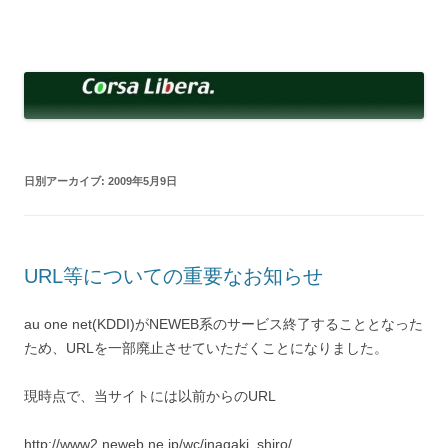
コ
ン
Corsa Libera.
テ
corsalibera.live-on.net
ン
ツ
へ
ス
キ
ッ
プ
日別アーカイブ:
2009年5月9日
URL等についての重要なお知らせ
au one net(KDDI)がNEWEB系のサービス終了することとなった
ため、URLを一部廃止させていただくことになりました。
現時点で、当サイトには以前からのURL
http://www2.neweb.ne.jp/wc/inagaki_shiro/