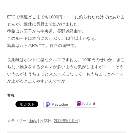
ETCで高速どこまでも1000円・・・に釣られたわけではありま
せんが、連休に長野まで出かけました。
往路は八王子から中央道、長野道経由で。
このルートは本当に久しぶり。10年以上かなぁ。
写真は八ヶ岳PAにて。往路の途中で。
長距離はホントに楽なクルマですねぇ。1000円のせいか、ぎこ
ちない動きをするクルマが多いような気がしますが・・・そう
いうのがもうちょっとスムーズになって、もうちょっとペース
が上がると走りやすいんですが・・・
共有:
fedibird
Mastodon
カテゴリー:
daily
| 投稿日:
2009年5月9日
|