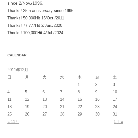
since 2/Nov./1996.
ョ
Thanks! 25th anniversary since 1996
ン
Thanks! 50,000Hit 15/Oct./2011
Thanks! 77,777Hit 2/Jun./2020
Thanks! 100,000Hit 4/Jul./2024
CALENDAR
2011年12月
日
月
火
水
木
金
土
1
2
3
4
5
6
7
8
9
10
11
12
13
14
15
16
17
18
19
20
21
22
23
24
25
26
27
28
29
30
31
« 11月
1月 »