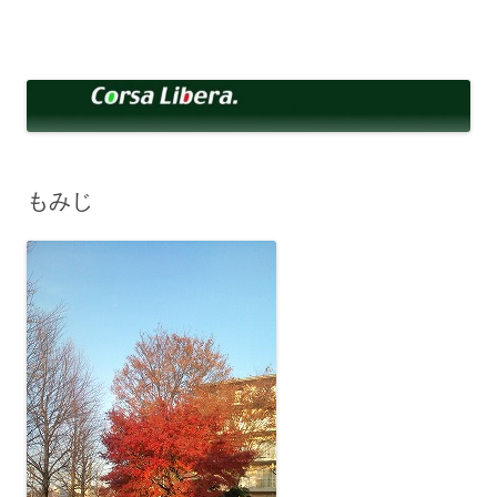
コ
ン
Corsa Libera.
テ
corsalibera.live-on.net
ン
ツ
へ
ス
キ
ッ
プ
もみじ