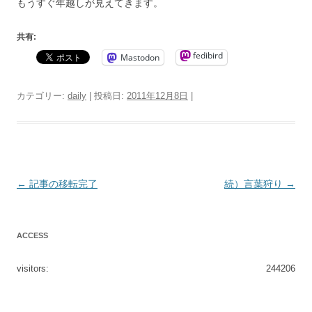
もうすぐ年越しが見えてきます。
共有:
fedibird
Mastodon
カテゴリー:
daily
| 投稿日:
2011年12月8日
|
投
←
記事の移転完了
続）言葉狩り
→
稿
ナ
ACCESS
ビ
ゲ
visitors:
244206
ー
シ