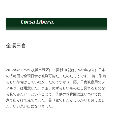
コ
ン
Corsa Libera.
テ
corsalibera.live-on.net
ン
ツ
へ
ス
キ
ッ
プ
金環日食
2012/5/21 7:39 横浜市緑区にて撮影 今朝は、932年ぶりに日本
の広範囲で金環日食が観測可能だったのだそうです。 特に準備
らしい準備はしていなかったのですが（一応、日食観察用のフ
ィルターは用意した）まぁ、めずらしいものだし見れるものな
ら見てみたい、ということで、子供の保育園に送りついでに一
家で出かけて見てました。曇り空でしたがしっかりと見えまし
た。いい思い出になりました。