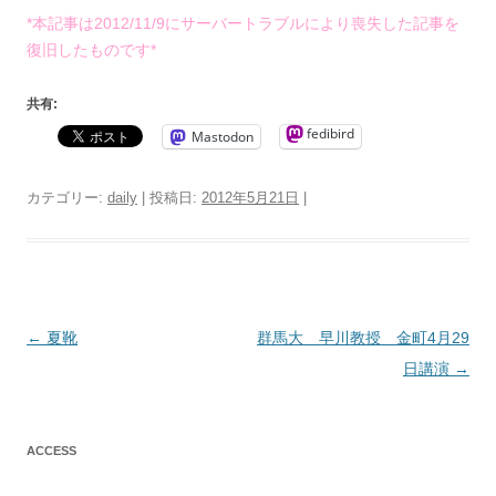
*本記事は2012/11/9にサーバートラブルにより喪失した記事を
復旧したものです*
共有:
fedibird
Mastodon
カテゴリー:
daily
| 投稿日:
2012年5月21日
|
投
←
夏靴
群馬大 早川教授 金町4月29
稿
日講演
→
ナ
ビ
ACCESS
ゲ
ー