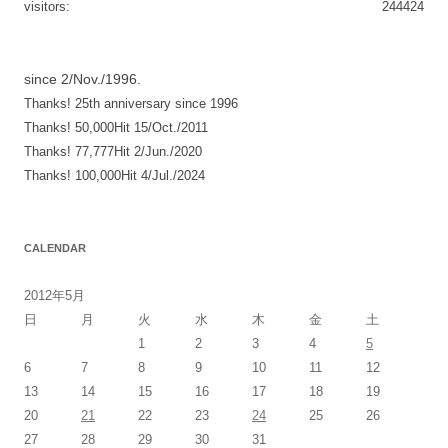
visitors:
244424
シ
ョ
since 2/Nov./1996.
ン
Thanks! 25th anniversary since 1996
Thanks! 50,000Hit 15/Oct./2011
Thanks! 77,777Hit 2/Jun./2020
Thanks! 100,000Hit 4/Jul./2024
CALENDAR
2012年5月
日
月
火
水
木
金
土
1
2
3
4
5
6
7
8
9
10
11
12
13
14
15
16
17
18
19
20
21
22
23
24
25
26
27
28
29
30
31