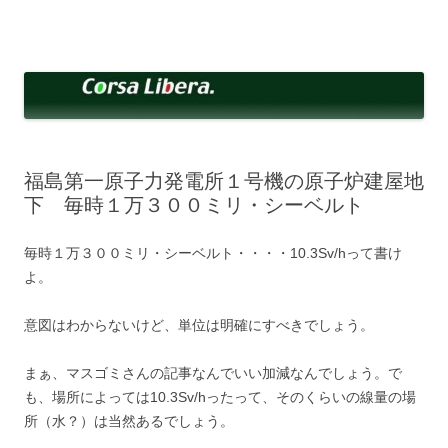
コ
ン
Corsa Libera.
テ
corsalibera.live-on.net
ン
ツ
へ
ス
キ
ッ
プ
福島第一原子力発電所１号機の原子炉建屋地
下 毎時１万３００ミリ・シーベルト
毎時１万３００ミリ・シーベルト・・・・10.3Sv/hって書け
よ。
意図はわからないけど、単位は明確にすべきでしょう。
まぁ、マスゴミさんの記事なんでいい加減なんでしょう。で
も、場所によっては10.3Sv/hったって、そのくらいの線量の場
所（水？）は当然あるでしょう。