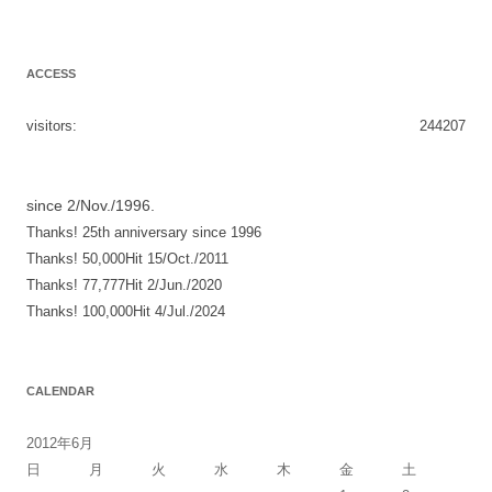
ビ
ゲ
ACCESS
ー
シ
visitors:
244207
ョ
ン
since 2/Nov./1996.
Thanks! 25th anniversary since 1996
Thanks! 50,000Hit 15/Oct./2011
Thanks! 77,777Hit 2/Jun./2020
Thanks! 100,000Hit 4/Jul./2024
CALENDAR
2012年6月
日
月
火
水
木
金
土