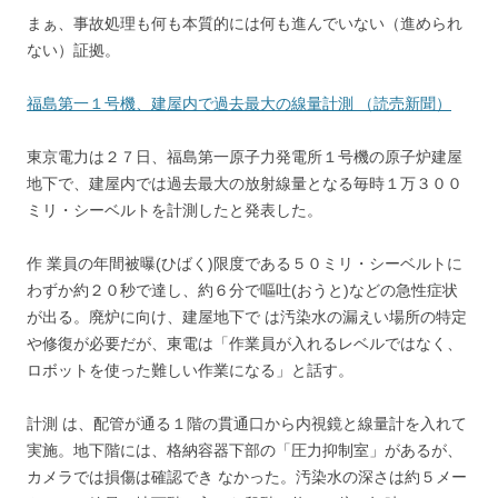
まぁ、事故処理も何も本質的には何も進んでいない（進められ
ない）証拠。
福島第一１号機、建屋内で過去最大の線量計測 （読売新聞）
東京電力は２７日、福島第一原子力発電所１号機の原子炉建屋
地下で、建屋内では過去最大の放射線量となる毎時１万３００
ミリ・シーベルトを計測したと発表した。
作 業員の年間被曝(ひばく)限度である５０ミリ・シーベルトに
わずか約２０秒で達し、約６分で嘔吐(おうと)などの急性症状
が出る。廃炉に向け、建屋地下で は汚染水の漏えい場所の特定
や修復が必要だが、東電は「作業員が入れるレベルではなく、
ロボットを使った難しい作業になる」と話す。
計測 は、配管が通る１階の貫通口から内視鏡と線量計を入れて
実施。地下階には、格納容器下部の「圧力抑制室」があるが、
カメラでは損傷は確認でき なかった。汚染水の深さは約５メー