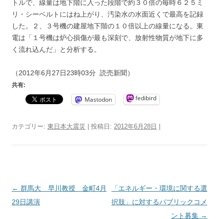
トルで、線量は地下階に入った段階で約３０倍の毎時６２５ミ
リ・シーベルトにはね上がり、汚染水の水面近くで最高を記録
した。２、３号機の建屋地下階の１０倍以上の線量になる。東
電は「１号機は炉心損傷が最も深刻で、放射性物質が地下に多
く流れ込んだ」と分析する。
（2012年6月27日23時03分 読売新聞）
共有:
fedibird
Mastodon
カテゴリー:
東日本大震災
| 投稿日:
2012年6月28日
|
投
←
群馬大 早川教授 金町4月
「エネルギー・環境に関する選
稿
29日講演
択肢」に対するパブリックコメ
ナ
ント募集
→