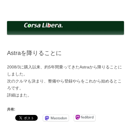
コ
ン
Corsa Libera.
テ
corsalibera.live-on.net
ン
ツ
へ
ス
キ
ッ
プ
Astraを降りることに
2008/3に購入以来、約5年間乗ってきたAstraから降りることに
しました。
次のクルマも決まり、整備やら登録やらをこれから始めるとこ
ろです。
詳細はまた。
共有:
fedibird
Mastodon