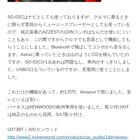
SO-02Cはナビとしても使っておりますが、クルマに乗るとき
に限らず普段からミュージックプレーヤーとしても使っている
ので、純正装着のAZZESTの1DINコンポはなんだか使いにくい
こともあり、この際ですからクルマでも音源として機能しても
らうことにしました。Bluetoothで飛ばしてコンポから音を出し
ます。Astraに乗っていたときは山のようにCDを積んでいたの
ですが、SO-02Cが1台あれば問題なし。車内がすっきりしまし
た。USBの口もついているのですが、充電用に使うことにしま
した。
これだけの機能があって、約1万円。Amazonで買いました。安
いといえば安い。
ハーネスはKENWOODの欧州車用を使いました。取り付けKIT
は純正のものから流用。3/17取り付け。
U373BT｜JVCケンウッド
http://www2.jvckenwood.com/products/car_audio/1din/series-