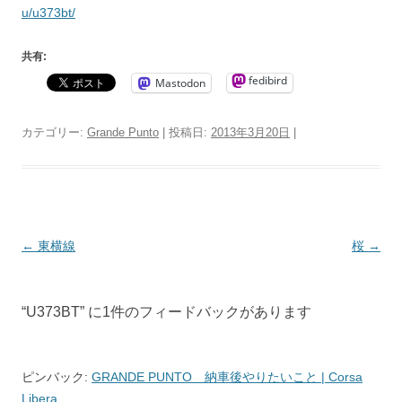
u/u373bt/
共有:
fedibird
Mastodon
カテゴリー:
Grande Punto
| 投稿日:
2013年3月20日
|
投
←
東横線
桜
→
稿
ナ
“
U373BT
” に1件のフィードバックがあります
ビ
ゲ
ー
ピンバック:
GRANDE PUNTO 納車後やりたいこと | Corsa
シ
Libera.