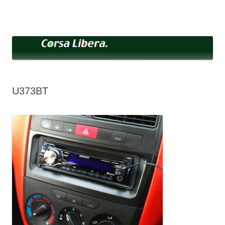
コ
ン
Corsa Libera.
テ
corsalibera.live-on.net
ン
ツ
へ
ス
キ
ッ
プ
U373BT