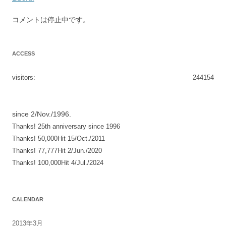
ョ
コメントは停止中です。
ン
ACCESS
visitors:
244154
since 2/Nov./1996.
Thanks! 25th anniversary since 1996
Thanks! 50,000Hit 15/Oct./2011
Thanks! 77,777Hit 2/Jun./2020
Thanks! 100,000Hit 4/Jul./2024
CALENDAR
2013年3月