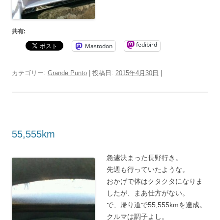
共有:
fedibird
Mastodon
カテゴリー:
Grande Punto
| 投稿日:
2015年4月30日
|
55,555km
急遽決まった長野行き。
先週も行っていたような。
おかげで体はクタクタになりま
したが、まあ仕方がない。
で、帰り道で55,555kmを達成。
クルマは調子よし。