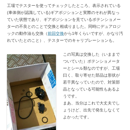
工場でテスターを使ってチェックしたところ、表示されている
(車体側が認識している)ギアポジションと実際のそれが異なっ
ていた状態であり、ギアポジションを見ているポテンショメー
ターの不良とのことで交換と相成りました。同時にデュアロジ
ックの動作油も交換（
前回交換
から1年くらいですが、かなり汚
れていたとのこと）、テスターでのキャリブレーションも。
この写真は交換した（いままで
ついていた）ポテンショメータ
ーとシール類なのですが、工場
曰く、取り寄せた部品は形状が
若干異なっていたので、対策部
品となっている可能性もあるよ
うです。
まあ、当分はこれで大丈夫でし
ょうけど、出先で発生しなくて
よかったです。