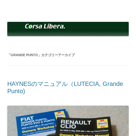
コ
ン
Corsa Libera.
テ
corsalibera.live-on.net
ン
ツ
へ
ス
キ
ッ
プ
「
GRANDE PUNTO
」カテゴリーアーカイブ
HAYNESのマニュアル（LUTECIA, Grande
Punto)