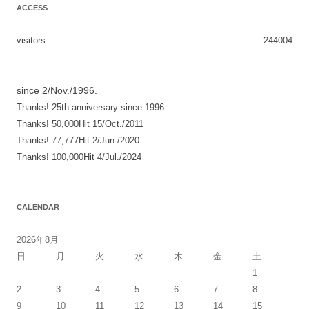
ACCESS
ナ
ビ
visitors:
244004
ゲ
ー
シ
since 2/Nov./1996.
Thanks! 25th anniversary since 1996
ョ
Thanks! 50,000Hit 15/Oct./2011
ン
Thanks! 77,777Hit 2/Jun./2020
Thanks! 100,000Hit 4/Jul./2024
CALENDAR
2026年8月
日
月
火
水
木
金
土
1
2
3
4
5
6
7
8
9
10
11
12
13
14
15