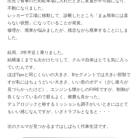
出先で食事のため駐車場に入れたときに変速が不可能になり、
不動になりました。
レッカーで工場に移動して、診断したところ「まぁ簡単には直
らない状態」になっていることが発覚。
修理か、廃車か悩みましたが、残念ながら廃車することにしま
した。
結局、3年半近く乗りました。
結構遠くまでも出かけたりして、クルマ自体はとても気に入っ
ていたんです。
ほぼTipoと同じくらいの大きさ、Bセグメントでは大きい部類で
すが私にはちょうどいい大きさ、いい形のボディ（少し後ろが
見づらかったけど）、エンジンも懐かしのFIREですが、制御が
良くなっているので躾もよく、燃費も良かった。
デュアロジックと称するミッションも調子がいいときにはとて
もいい感じなんですが、いざトラブルとなると・・・
次のクルマが見つかるまではしばらく代車生活です。