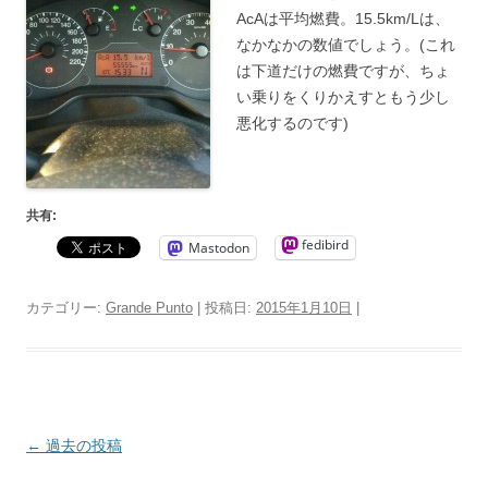
AcAは平均燃費。15.5km/Lは、
なかなかの数値でしょう。(これ
は下道だけの燃費ですが、ちょ
い乗りをくりかえすともう少し
悪化するのです)
共有:
fedibird
Mastodon
カテゴリー:
Grande Punto
| 投稿日:
2015年1月10日
|
投
←
過去の投稿
稿