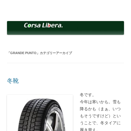
コ
ン
Corsa Libera.
テ
corsalibera.live-on.net
ン
ツ
へ
ス
キ
ッ
プ
「
GRANDE PUNTO
」カテゴリーアーカイブ
冬靴
冬です。
今年は寒いかも。雪も
降るかも（まぁ、いつ
もそうですけど）とい
うことで、冬タイアに
履き替え。