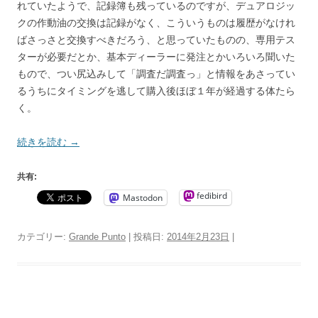
れていたようで、記録簿も残っているのですが、デュアロジッ
クの作動油の交換は記録がなく、こういうものは履歴がなけれ
ばさっさと交換すべきだろう、と思っていたものの、専用テス
ターが必要だとか、基本ディーラーに発注とかいろいろ聞いた
もので、つい尻込みして「調査だ調査っ」と情報をあさってい
るうちにタイミングを逃して購入後ほぼ１年が経過する体たら
く。
続きを読む
→
共有:
fedibird
Mastodon
カテゴリー:
Grande Punto
| 投稿日:
2014年2月23日
|