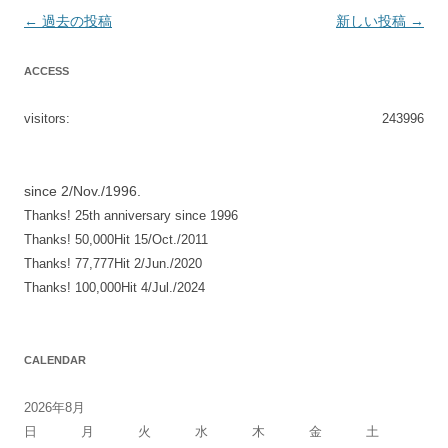
投
←
過去の投稿
新しい投稿
→
稿
ACCESS
ナ
ビ
visitors:
243996
ゲ
ー
シ
since 2/Nov./1996.
Thanks! 25th anniversary since 1996
ョ
Thanks! 50,000Hit 15/Oct./2011
ン
Thanks! 77,777Hit 2/Jun./2020
Thanks! 100,000Hit 4/Jul./2024
CALENDAR
2026年8月
日
月
火
水
木
金
土