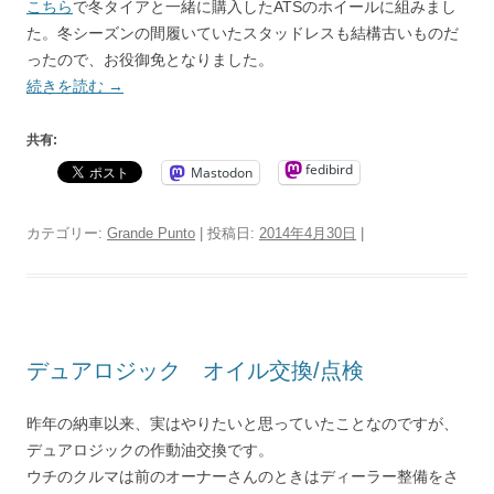
こちら
で冬タイアと一緒に購入したATSのホイールに組みまし
た。冬シーズンの間履いていたスタッドレスも結構古いものだ
ったので、お役御免となりました。
続きを読む
→
共有:
fedibird
Mastodon
カテゴリー:
Grande Punto
| 投稿日:
2014年4月30日
|
デュアロジック オイル交換/点検
昨年の納車以来、実はやりたいと思っていたことなのですが、
デュアロジックの作動油交換です。
ウチのクルマは前のオーナーさんのときはディーラー整備をさ