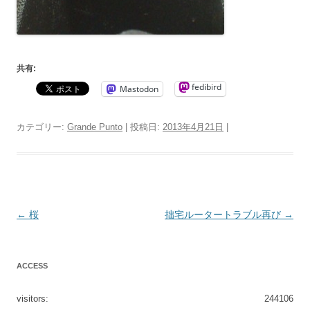
共有:
fedibird
Mastodon
カテゴリー:
Grande Punto
| 投稿日:
2013年4月21日
|
投
←
桜
拙宅ルータートラブル再び
→
稿
ナ
ACCESS
ビ
ゲ
visitors:
244106