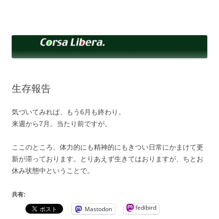
コ
ン
Corsa Libera.
テ
corsalibera.live-on.net
ン
ツ
へ
ス
キ
ッ
プ
生存報告
気づいてみれば、もう6月も終わり。
来週から7月。当たり前ですが。
ここのところ、体力的にも精神的にもきつい日常にかまけて更
新が滞っております。とりあえず生きてはおりますが、ちとお
休み状態中ということで。
共有:
fedibird
Mastodon