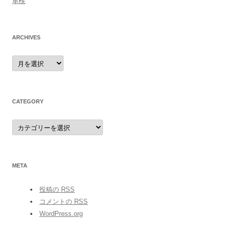
車検
ARCHIVES
archives
CATEGORY
category
META
投稿の
RSS
コメントの
RSS
WordPress.org