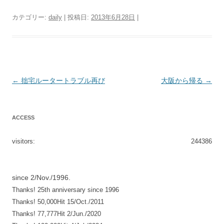
カテゴリー:
daily
| 投稿日:
2013年6月28日
|
投
←
拙宅ルータートラブル再び
大阪から帰る
→
稿
ナ
ACCESS
ビ
ゲ
visitors:
244386
ー
シ
since 2/Nov./1996.
ョ
Thanks! 25th anniversary since 1996
ン
Thanks! 50,000Hit 15/Oct./2011
Thanks! 77,777Hit 2/Jun./2020