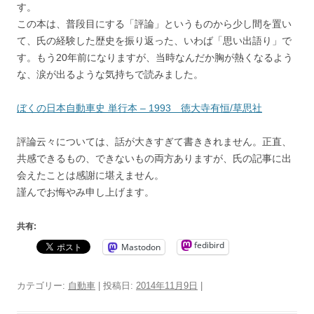
す。
この本は、普段目にする「評論」というものから少し間を置い
て、氏の経験した歴史を振り返った、いわば「思い出語り」で
す。もう20年前になりますが、当時なんだか胸が熱くなるよう
な、涙が出るような気持ちで読みました。
ぼくの日本自動車史 単行本 – 1993 徳大寺有恒/草思社
評論云々については、話が大きすぎて書ききれません。正直、
共感できるもの、できないもの両方ありますが、氏の記事に出
会えたことは感謝に堪えません。
謹んでお悔やみ申し上げます。
共有:
fedibird
Mastodon
カテゴリー:
自動車
| 投稿日:
2014年11月9日
|