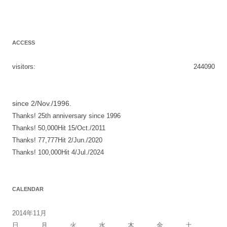
ACCESS
visitors:
244090
since 2/Nov./1996.
Thanks! 25th anniversary since 1996
Thanks! 50,000Hit 15/Oct./2011
Thanks! 77,777Hit 2/Jun./2020
Thanks! 100,000Hit 4/Jul./2024
CALENDAR
2014年11月
日
月
火
水
木
金
土