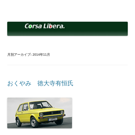
コ
ン
Corsa Libera.
テ
corsalibera.live-on.net
ン
ツ
へ
ス
キ
ッ
プ
月別アーカイブ:
2014年11月
おくやみ 徳大寺有恒氏