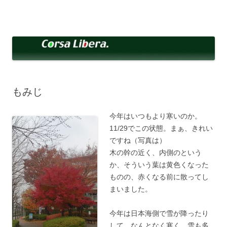
コ
ン
Corsa Libera.
テ
corsalibera.live-on.net
ン
ツ
へ
ス
キ
ッ
プ
もみじ
今年はいつもより寒いのか。
11/29でこの状態。まぁ、きれい
ですね（写真は）
木の幹の近く、内側のという
か、そういう葉は黄色くなった
ものの、赤くなる前に散ってし
まいました。
今年は日本海側で雪が降ったり
して、なんとなく寒く、雪も多