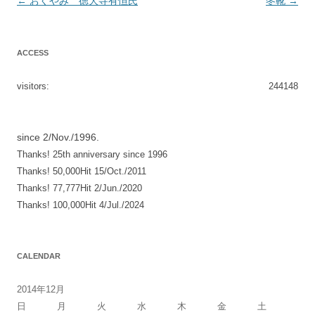
投
←
おくやみ 徳大寺有恒氏
冬靴
→
稿
ナ
ACCESS
ビ
ゲ
visitors:
244148
ー
シ
since 2/Nov./1996.
ョ
Thanks! 25th anniversary since 1996
ン
Thanks! 50,000Hit 15/Oct./2011
Thanks! 77,777Hit 2/Jun./2020
Thanks! 100,000Hit 4/Jul./2024
CALENDAR
2014年12月
日
月
火
水
木
金
土