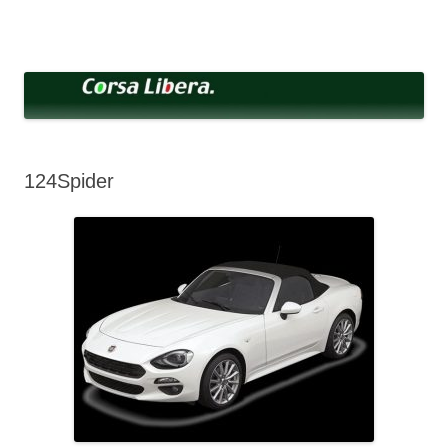
コ
ン
Corsa Libera.
テ
corsalibera.live-on.net
ン
ツ
へ
ス
キ
ッ
プ
124Spider