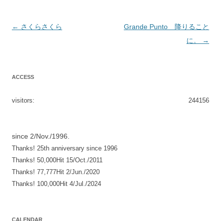
投
←
さくらさくら
Grande Punto 降りること
稿
に。
→
ナ
ビ
ACCESS
ゲ
ー
visitors:
244156
シ
ョ
since 2/Nov./1996.
ン
Thanks! 25th anniversary since 1996
Thanks! 50,000Hit 15/Oct./2011
Thanks! 77,777Hit 2/Jun./2020
Thanks! 100,000Hit 4/Jul./2024
CALENDAR