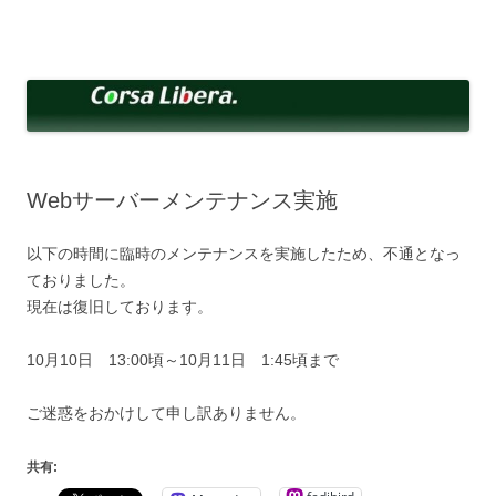
コ
ン
Corsa Libera.
テ
corsalibera.live-on.net
ン
ツ
へ
ス
キ
ッ
プ
Webサーバーメンテナンス実施
以下の時間に臨時のメンテナンスを実施したため、不通となっ
ておりました。
現在は復旧しております。
10月10日 13:00頃～10月11日 1:45頃まで
ご迷惑をおかけして申し訳ありません。
共有: