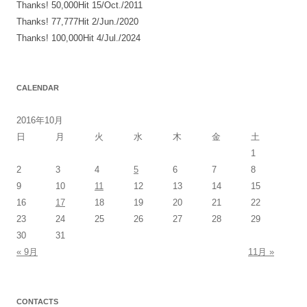
Thanks! 50,000Hit 15/Oct./2011
Thanks! 77,777Hit 2/Jun./2020
Thanks! 100,000Hit 4/Jul./2024
CALENDAR
2016年10月
日
月
火
水
木
金
土
1
2
3
4
5
6
7
8
9
10
11
12
13
14
15
16
17
18
19
20
21
22
23
24
25
26
27
28
29
30
31
« 9月
11月 »
CONTACTS