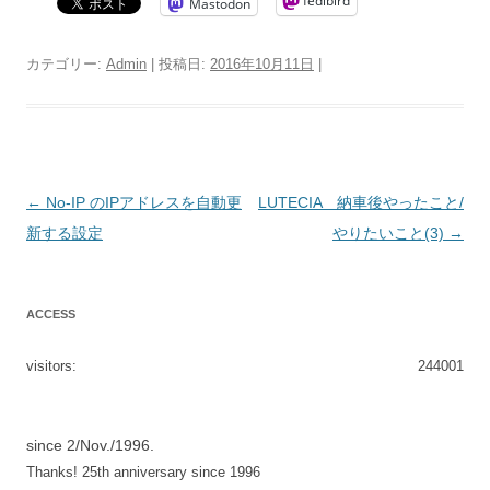
fedibird
Mastodon
カテゴリー:
Admin
| 投稿日:
2016年10月11日
|
投
←
No-IP のIPアドレスを自動更
LUTECIA 納車後やったこと/
稿
新する設定
やりたいこと(3)
→
ナ
ビ
ACCESS
ゲ
ー
visitors:
244001
シ
ョ
since 2/Nov./1996.
ン
Thanks! 25th anniversary since 1996