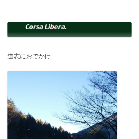
コ
ン
Corsa Libera.
テ
corsalibera.live-on.net
ン
ツ
へ
ス
キ
ッ
プ
道志におでかけ