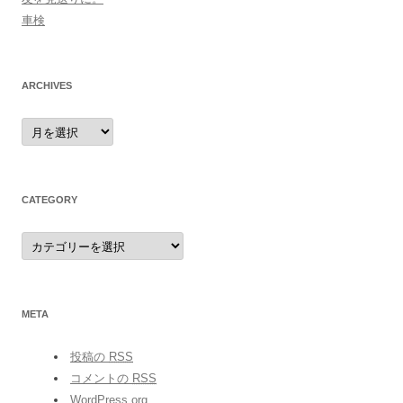
車検
ARCHIVES
archives
CATEGORY
category
META
投稿の
RSS
コメントの
RSS
WordPress.org