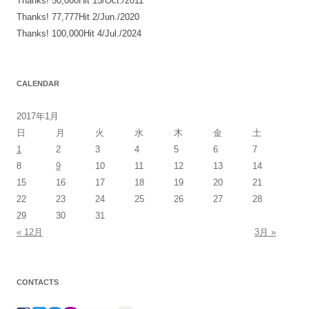
Thanks! 50,000Hit 15/Oct./2011
Thanks! 77,777Hit 2/Jun./2020
Thanks! 100,000Hit 4/Jul./2024
CALENDAR
2017年1月
日
月
火
水
木
金
土
1
2
3
4
5
6
7
8
9
10
11
12
13
14
15
16
17
18
19
20
21
22
23
24
25
26
27
28
29
30
31
« 12月
3月 »
CONTACTS