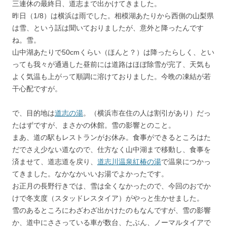
三連休の最終日、道志まで出かけてきました。
昨日（1/8）は横浜は雨でした。相模湖あたりから西側の山梨県
は雪、という話は聞いておりましたが、意外と降ったんです
ね。雪。
山中湖あたりで50cmくらい（ほんと？）は降ったらしく、とい
っても我々が通過した昼前には道路はほぼ除雪が完了、天気も
よく気温も上がって順調に溶けておりました。今晩の凍結が若
干心配ですが。
で、目的地は
道志の湯
。（横浜市在住の人は割引があり）だっ
たはずですが、まさかの休館。雪の影響とのこと。
まあ、道の駅もレストランがお休み。食事ができるところはた
だでさえ少ない道なので、仕方なく山中湖まで移動し、食事を
済ませて、道志道を戻り、
道志川温泉紅椿の湯
で温泉につかっ
てきました。なかなかいいお湯でよかったです。
お正月の長野行きでは、雪は全くなかったので、今回のおでか
けで冬支度（スタッドレスタイア）がやっと生かせました。
雪のあるところにわざわざ出かけたのもなんですが、雪の影響
か、道中にささっている車が数台、たぶん、ノーマルタイアで