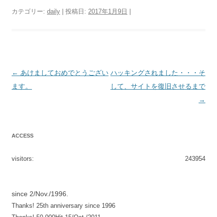
カテゴリー:
daily
| 投稿日:
2017年1月9日
|
投
←
あけましておめでとうござい
ハッキングされました・・・そ
稿
ます。
して、サイトを復旧させるまで
ナ
→
ビ
ゲ
ACCESS
ー
シ
visitors:
243954
ョ
ン
since 2/Nov./1996.
Thanks! 25th anniversary since 1996