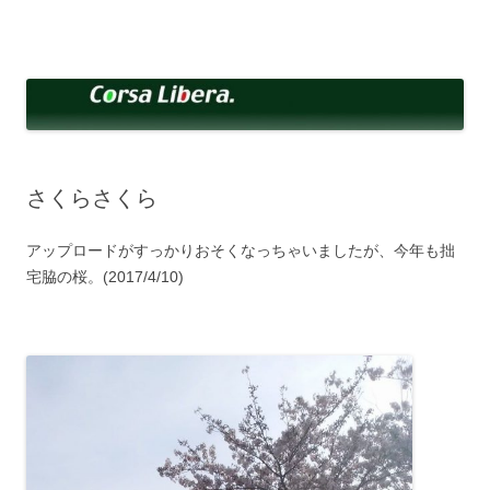
コ
ン
Corsa Libera.
テ
corsalibera.live-on.net
ン
ツ
へ
ス
キ
ッ
プ
さくらさくら
アップロードがすっかりおそくなっちゃいましたが、今年も拙
宅脇の桜。(2017/4/10)