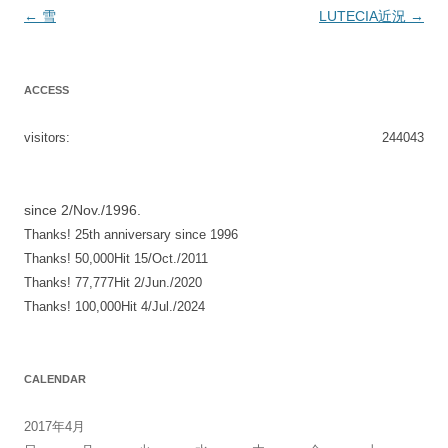
投
←
雪
LUTECIA近況
→
稿
ナ
ACCESS
ビ
ゲ
visitors:
244043
ー
シ
since 2/Nov./1996.
ョ
Thanks! 25th anniversary since 1996
ン
Thanks! 50,000Hit 15/Oct./2011
Thanks! 77,777Hit 2/Jun./2020
Thanks! 100,000Hit 4/Jul./2024
CALENDAR
2017年4月