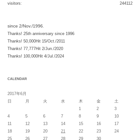
ゲ
visitors:
244112
ー
シ
since 2/Nov./1996.
ョ
Thanks! 25th anniversary since 1996
ン
Thanks! 50,000Hit 15/Oct./2011
Thanks! 77,777Hit 2/Jun./2020
Thanks! 100,000Hit 4/Jul./2024
CALENDAR
2017年6月
日
月
火
水
木
金
土
1
2
3
4
5
6
7
8
9
10
11
12
13
14
15
16
17
18
19
20
21
22
23
24
25
26
27
28
29
30