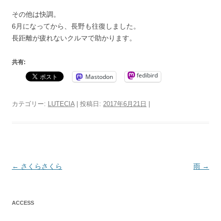
その他は快調。
6月になってから、長野も往復しました。
長距離が疲れないクルマで助かります。
共有:
fedibird
Mastodon
カテゴリー:
LUTECIA
| 投稿日:
2017年6月21日
|
投
←
さくらさくら
雨
→
稿
ナ
ACCESS
ビ