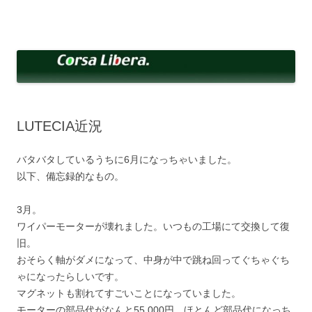
コ
ン
Corsa Libera.
テ
corsalibera.live-on.net
ン
ツ
へ
ス
キ
ッ
プ
LUTECIA近況
バタバタしているうちに6月になっちゃいました。
以下、備忘録的なもの。
3月。
ワイパーモーターが壊れました。いつもの工場にて交換して復
旧。
おそらく軸がダメになって、中身が中で跳ね回ってぐちゃぐち
ゃになったらしいです。
マグネットも割れてすごいことになっていました。
モーターの部品代がなんと55,000円。ほとんど部品代になっち