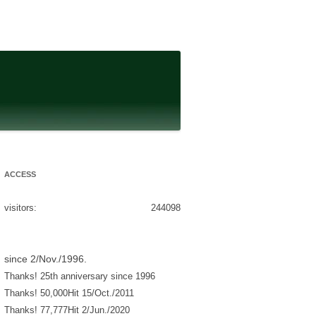
ACCESS
visitors:
244098
since 2/Nov./1996.
Thanks! 25th anniversary since 1996
Thanks! 50,000Hit 15/Oct./2011
Thanks! 77,777Hit 2/Jun./2020