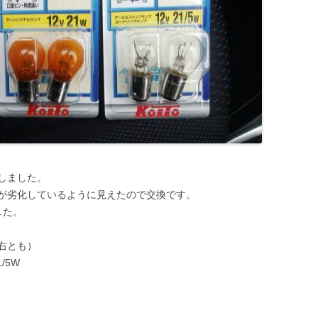
しました。
が劣化しているように見えたので交換です。
した。
右とも）
/5W