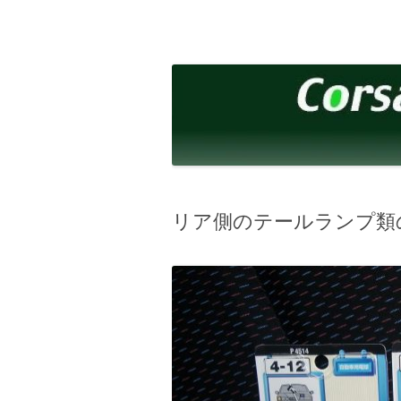
コ
ン
テ
corsalibera.live-on.net
Corsa Libera.
ン
ツ
へ
ス
キ
ッ
プ
リア側のテールランプ類