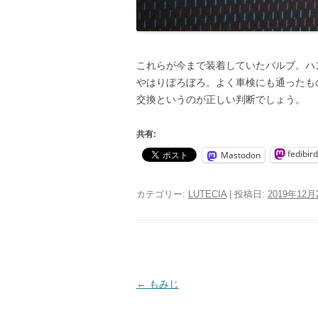
これらが今まで装着していたバルブ。ハン
やはりぼろぼろ。よく車検にも通ったも
交換というのが正しい判断でしょう。
共有:
fedibird
Mastodon
カテゴリー:
LUTECIA
| 投稿日:
2019年12月
投
←
もみじ
稿