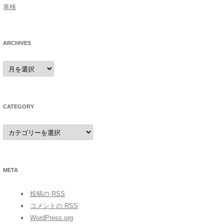
車検
ARCHIVES
archives
CATEGORY
category
META
投稿の
RSS
コメントの
RSS
WordPress.org