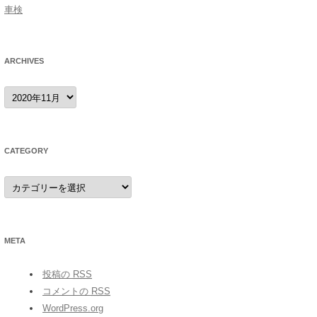
車検
ARCHIVES
archives
CATEGORY
category
META
投稿の
RSS
コメントの
RSS
WordPress.org