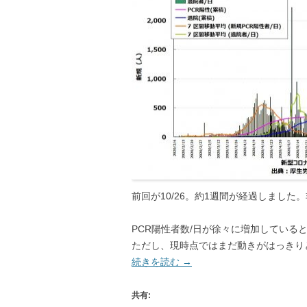
前回が10/26。約1週間が経過しました
PCR陽性者数/日が徐々に増加している
ただし、現時点ではまだ動きがはっきり
続きを読む
→
共有: