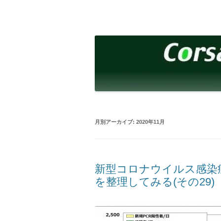
コ
ン
テ
corsalibera.live-on.net
Corsa Libera.
ン
ツ
へ
ス
キ
ッ
プ
月別アーカイブ:
2020年11月
新型コロナウイルス感染症 
を整理してみる(その29)