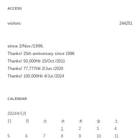
ビ
ACCESS
ゲ
ー
visitors:
244251
シ
ョ
since 2/Nov./1996.
ン
Thanks! 25th anniversary since 1996
Thanks! 50,000Hit 15/Oct./2011
Thanks! 77,777Hit 2/Jun./2020
Thanks! 100,000Hit 4/Jul./2024
CALENDAR
2024年5月
日
月
火
水
木
金
土
1
2
3
4
5
6
7
8
9
10
11