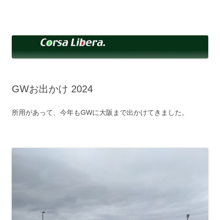
コ
ン
Corsa Libera.
テ
corsalibera.live-on.net
ン
ツ
へ
ス
キ
ッ
プ
GWお出かけ 2024
所用があって、今年もGWに大阪まで出かけてきました。