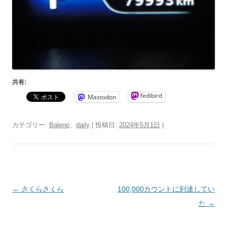
共有:
fedibird
Mastodon
カテゴリー:
Baleno
、
daily
| 投稿日:
2024年5月1日
|
投
←
さくらさくら
100,000カウントに到達してい
稿
た
→
ナ