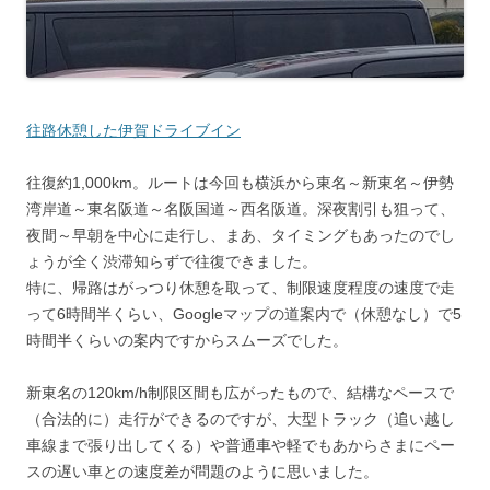
往路休憩した伊賀ドライブイン
往復約1,000km。ルートは今回も横浜から東名～新東名～伊勢
湾岸道～東名阪道～名阪国道～西名阪道。深夜割引も狙って、
夜間～早朝を中心に走行し、まあ、タイミングもあったのでし
ょうが全く渋滞知らずで往復できました。
特に、帰路はがっつり休憩を取って、制限速度程度の速度で走
って6時間半くらい、Googleマップの道案内で（休憩なし）で5
時間半くらいの案内ですからスムーズでした。
新東名の120km/h制限区間も広がったもので、結構なペースで
（合法的に）走行ができるのですが、大型トラック（追い越し
車線まで張り出してくる）や普通車や軽でもあからさまにペー
スの遅い車との速度差が問題のように思いました。