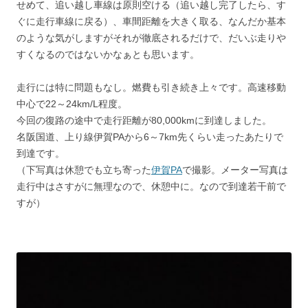
せめて、追い越し車線は原則空ける（追い越し完了したら、す
ぐに走行車線に戻る）、車間距離を大きく取る、なんだか基本
のような気がしますがそれが徹底されるだけで、だいぶ走りや
すくなるのではないかなぁとも思います。
走行には特に問題もなし。燃費も引き続き上々です。高速移動
中心で22～24km/L程度。
今回の復路の途中で走行距離が80,000kmに到達しました。
名阪国道、上り線伊賀PAから6～7km先くらい走ったあたりで
到達です。
（下写真は休憩でも立ち寄った
伊賀PA
で撮影。メーター写真は
走行中はさすがに無理なので、休憩中に。なので到達若干前で
すが）